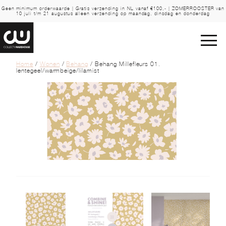
Geen minimum orderwaarde | Gratis verzending in NL vanaf €100,- | ZOMERROOSTER van
10 juli t/m 21 augustus alleen verzending op maandag, dinsdag en donderdag
Home
/
Wonen
/
Behang
/ Behang Millefleurs 01.
lentegeel/warmbeige/lilamist