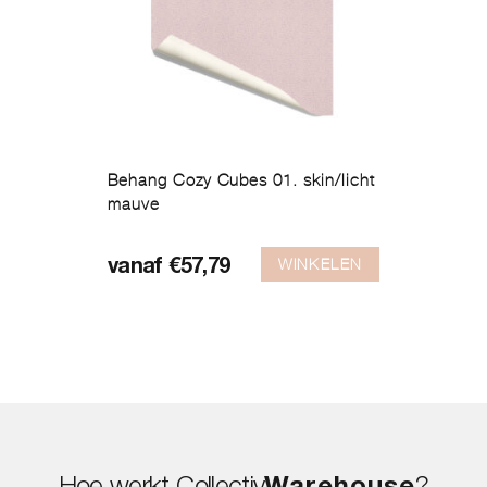
Behang Cozy Cubes 01. skin/licht
mauve
Dit
product
WINKELEN
vanaf
€
57,79
heeft
meerdere
variaties.
Deze
optie
kan
gekozen
worden
op
de
productpagina