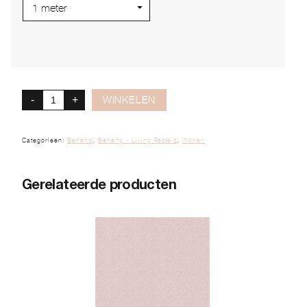
-
+
WINKELEN
Categorieën:
Behang
,
Behang - Living Pastels
,
Wonen
Gerelateerde producten