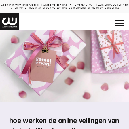
Geen minimum orderwaarde | Gratis verzending in NL vanaf €100,- | ZOMERROOSTER van
10 juli t/m 21 augustus alleen verzending op maandag, dinsdag en donderdag
hoe werken de online veilingen van