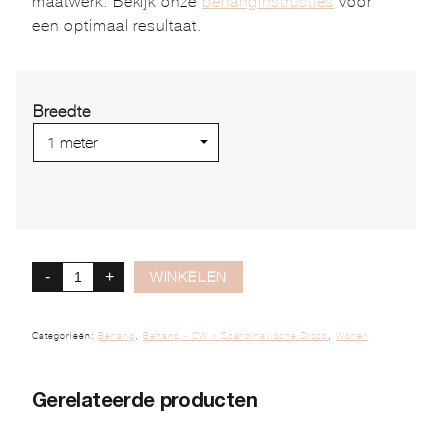
maatwerk. Bekijk onze
behanginstructies
voor
een optimaal resultaat.
Breedte
-
+
WINKELEN
Categorieën:
Behang
,
Behang - CW x Scandinavische Disco
,
Wonen
Gerelateerde producten