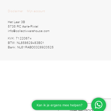
Disclaimer
Mijn account
Het Laar 3B
5735 RC Aarle-Rixtel
info@collectivwarehouse.com
KVK: 71220674
BTW: NL858629483B01
Bank: NL61RABO0328920525
Nederlands