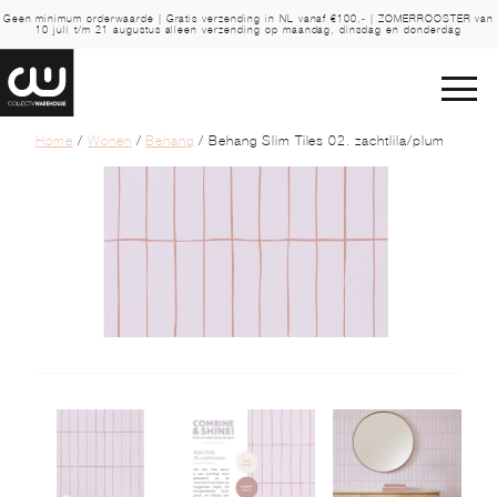
Geen minimum orderwaarde | Gratis verzending in NL vanaf €100,- | ZOMERROOSTER van
10 juli t/m 21 augustus alleen verzending op maandag, dinsdag en donderdag
Home
/
Wonen
/
Behang
/ Behang Slim Tiles 02. zachtlila/plum