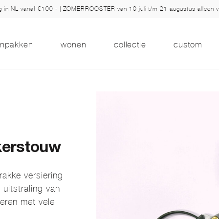
ng in NL vanaf €100,- | ZOMERROOSTER van 10 juli t/m 21 augustus alleen 
inpakken
wonen
collectie
custom
erstouw
rakke versiering
uitstraling van
eren met vele