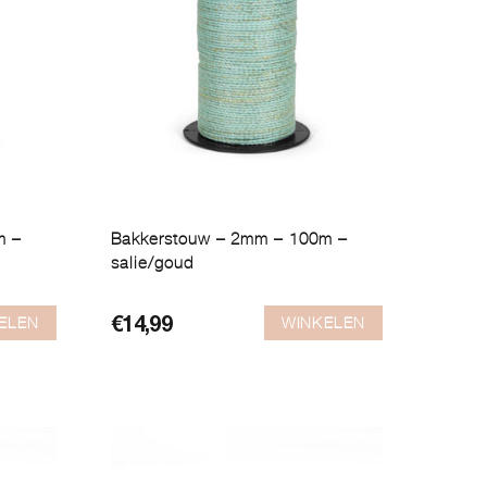
m –
Bakkerstouw – 2mm – 100m –
salie/goud
ELEN
WINKELEN
€
14,99