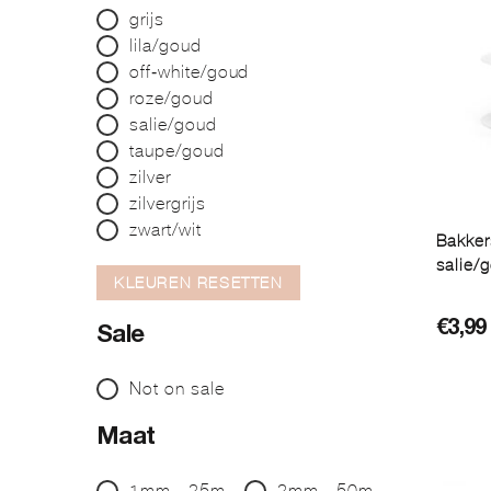
grijs
lila/goud
off-white/goud
roze/goud
salie/goud
taupe/goud
zilver
zilvergrijs
zwart/wit
Bakke
salie/
KLEUREN RESETTEN
€
3,99
Sale
Not on sale
Maat
1mm - 25m
2mm - 50m