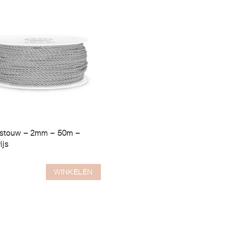
rstouw – 2mm – 50m –
ijs
WINKELEN