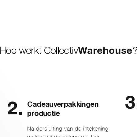
Hoe werkt Collectiv
Warehouse
Cadeauverpakkingen
productie
Na de sluiting van de intekening
maken wij de balans op. Per