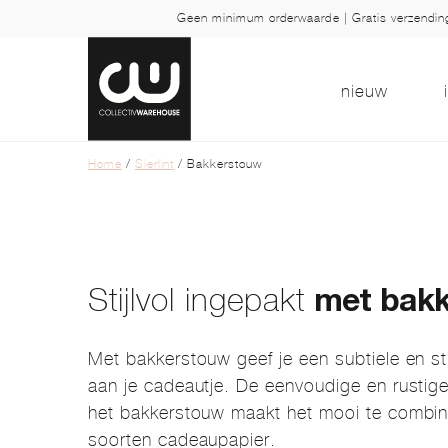
Geen minimum orderwaarde | Gratis verzendi
nieuw
Home
/
Sierlint
/ Bakkerstouw
Stijlvol ingepakt
met bakk
Met bakkerstouw geef je een subtiele en st
aan je cadeautje. De eenvoudige en rustige 
het bakkerstouw maakt het mooi te combin
soorten cadeaupapier.