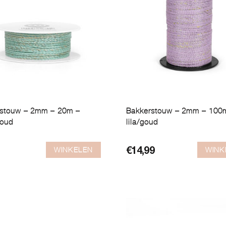
rstouw – 2mm – 20m –
Bakkerstouw – 2mm – 100
goud
lila/goud
WINKELEN
WINK
€
14,99