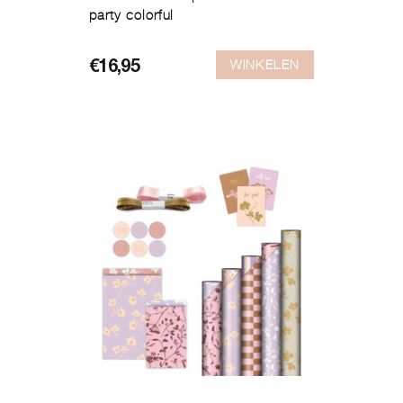
party colorful
WINKELEN
€
16,95