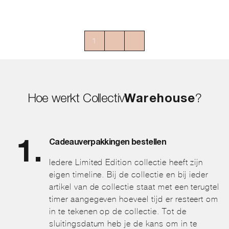
€59,50.
€39,50.
optie
kan
gekozen
worden
1
2
→
op
de
productpagina
Hoe werkt Collectiv
Warehouse
?
Cadeauverpakkingen bestellen
Iedere Limited Edition collectie heeft zijn
eigen timeline. Bij de collectie en bij ieder
artikel van de collectie staat met een terugtel
timer aangegeven hoeveel tijd er resteert om
in te tekenen op de collectie. Tot de
sluitingsdatum heb je de kans om in te