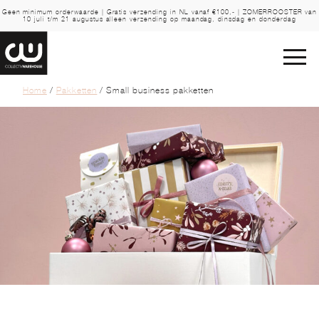
Geen minimum orderwaarde | Gratis verzending in NL vanaf €100,- | ZOMERROOSTER van
10 juli t/m 21 augustus alleen verzending op maandag, dinsdag en donderdag
Home
/
Pakketten
/ Small business pakketten