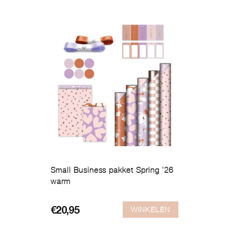
op
ni
Small Business pakket Spring ’26
warm
WINKELEN
€
20,95