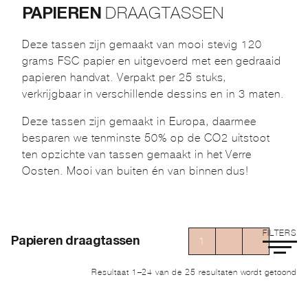
DRAAGTASSEN
PAPIEREN
Deze tassen zijn gemaakt van mooi stevig 120
grams FSC papier en uitgevoerd met een gedraaid
papieren handvat. Verpakt per 25 stuks,
verkrijgbaar in verschillende dessins en in 3 maten.
Deze tassen zijn gemaakt in Europa, daarmee
besparen we tenminste 50% op de CO2 uitstoot
ten opzichte van tassen gemaakt in het Verre
Oosten. Mooi van buiten én van binnen dus!
FILTERS
1
2
→
Papieren draagtassen
Ge
Resultaat 1–24 van de 25 resultaten wordt getoond
op
ni