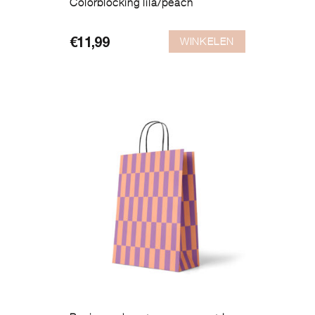
Colorblocking lila/peach
WINKELEN
€
11,99