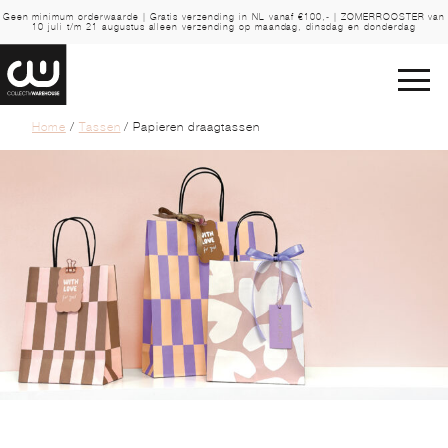
Geen minimum orderwaarde | Gratis verzending in NL vanaf €100,- | ZOMERROOSTER van
10 juli t/m 21 augustus alleen verzending op maandag, dinsdag en donderdag
Home
/
Tassen
/ Papieren draagtassen