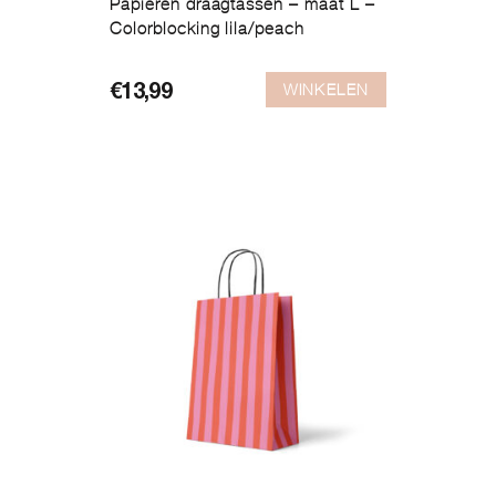
Papieren draagtassen – maat L –
Colorblocking lila/peach
WINKELEN
€
13,99