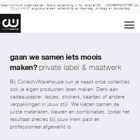
Geen minimum orderwaarde | Gratis verzending in NL vanaf €100,- | ZOMERROOSTER van
10 juli t/m 21 augustus alleen verzending op maandag, dinsdag en donderdag
gaan we samen iets moois
private label & maatwerk
maken?
Bij CollectivWarehouse kun je naast onze collecties
ook je eigen producten laten maken. Denk aan
cadeaupapier, tasjes, stickers, kaartjes of andere
verpakkingen in jouw stijl. We kiezen samen de
juiste materialen, kleuren en combinaties, zodat het
resultaat precies bij jouw merk past en
professioneel afgewerkt is.