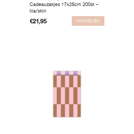
Cadeauzakjes 17x25cm 200st –
lila/skin
WINKELEN
€
21,95