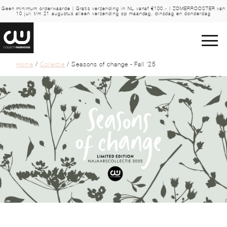
Geen minimum orderwaarde | Gratis verzending in NL vanaf €100,- | ZOMERROOSTER van
10 juli t/m 21 augustus alleen verzending op maandag, dinsdag en donderdag
Home
/
Collectie
/ Seasons of change - Fall '25