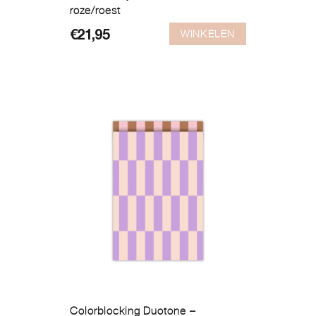
roze/roest
WINKELEN
€
21,95
Colorblocking Duotone –