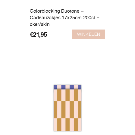
Colorblocking Duotone –
Cadeauzakjes 17x25cm 200st –
oker/skin
WINKELEN
€
21,95