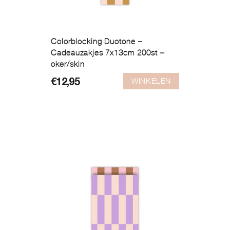
Colorblocking Duotone –
Cadeauzakjes 7x13cm 200st –
oker/skin
WINKELEN
€
12,95