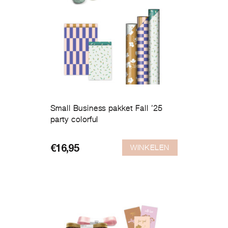
Small Business pakket Fall ’25
party colorful
WINKELEN
€
16,95