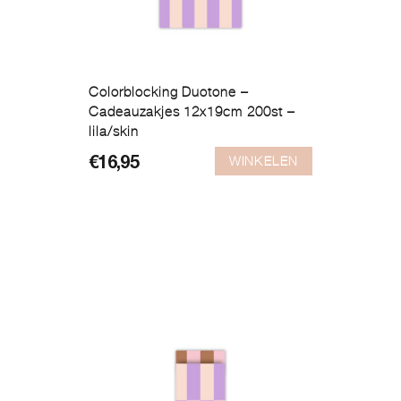
Colorblocking Duotone –
Cadeauzakjes 12x19cm 200st –
lila/skin
WINKELEN
€
16,95