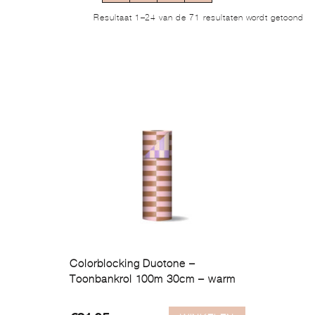
Ge
Resultaat 1–24 van de 71 resultaten wordt getoond
op
ni
Colorblocking Duotone –
Toonbankrol 100m 30cm – warm