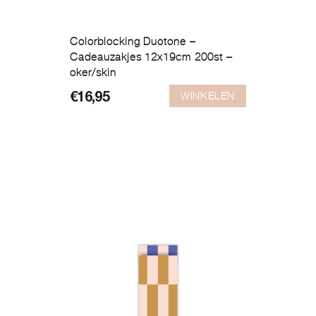
Colorblocking Duotone –
Cadeauzakjes 12x19cm 200st –
oker/skin
WINKELEN
€
16,95