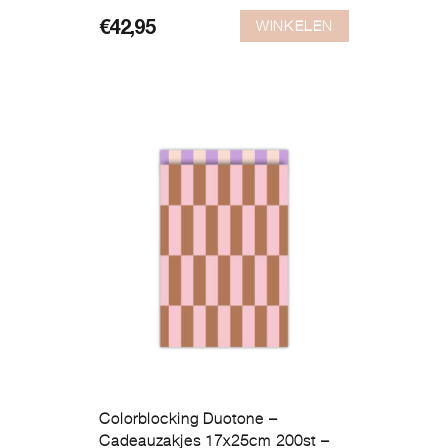
WINKELEN
€
42,95
Colorblocking Duotone –
Cadeauzakjes 17x25cm 200st –