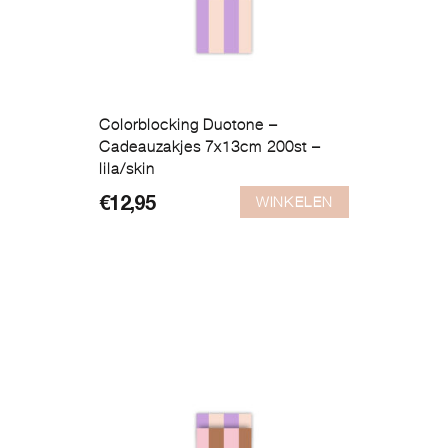
Colorblocking Duotone –
Cadeauzakjes 7x13cm 200st –
lila/skin
WINKELEN
€
12,95