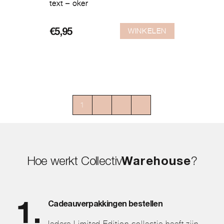
text – oker
WINKELEN
€
5,95
1
2
3
→
Hoe werkt Collectiv
Warehouse
?
Cadeauverpakkingen bestellen
Iedere Limited Edition collectie heeft zijn