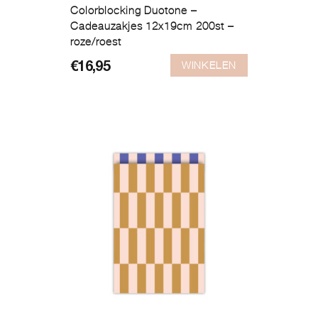
Colorblocking Duotone –
Cadeauzakjes 12x19cm 200st –
roze/roest
WINKELEN
€
16,95