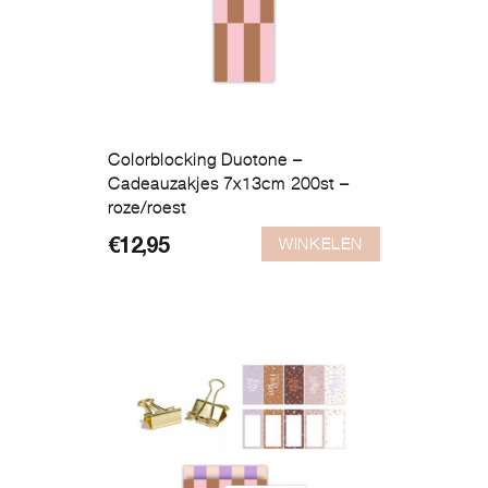
Colorblocking Duotone –
Cadeauzakjes 7x13cm 200st –
roze/roest
WINKELEN
€
12,95