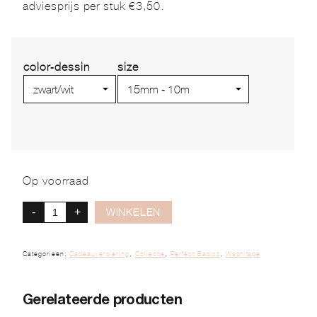
adviesprijs per stuk €3,50.
color-dessin
size
Op voorraad
-
+
WINKELEN
Categorieën:
Cadeauversiering
,
Collectie
,
Perfect Basics
,
Washitape
Gerelateerde producten