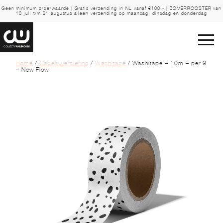
Geen minimum orderwaarde | Gratis verzending in NL vanaf €100,- | ZOMERROOSTER van
10 juli t/m 21 augustus alleen verzending op maandag, dinsdag en donderdag
Home
/
Cadeauversiering
/
Washitape
/ Washitape – 10m – per 9
– New Flow