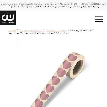
Geen minimum orderwaarde | Gratis verzending in NL vanaf €100,- | ZOMERROOSTER van
10 juli t/m 21 augustus alleen verzending op maandag, dinsdag en donderdag
Home
/
Cadeauversiering
/
Cadeaustickers
/ Rosegolden mini
hearts – Cadeaustickers op rol – 500 stuks