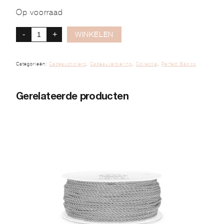
Op voorraad
-
+
WINKELEN
Categorieën:
Cadeaustickers
,
Cadeauversiering
,
Collectie
,
Perfect Basics
Gerelateerde producten