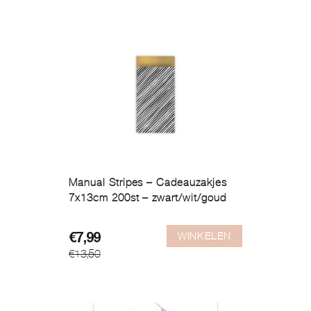
Manual Stripes – Cadeauzakjes
7x13cm 200st – zwart/wit/goud
WINKELEN
Oorspronkelijke
Huidige
€
7,99
€
13,50
prijs
prijs
was:
is:
€13,50.
€7,99.