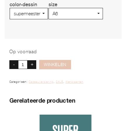
color-dessin
size
Op voorraad
-
+
WINKELEN
Categorieën:
Cadeauversiering
,
SALE
,
Wenskaarten
Gerelateerde producten