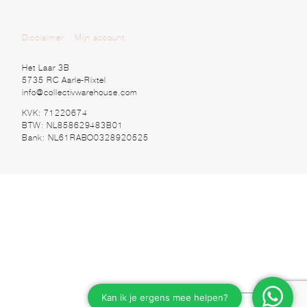
Disclaimer
Mijn account
Het Laar 3B
5735 RC Aarle-Rixtel
info@collectivwarehouse.com
KVK: 71220674
BTW: NL858629483B01
Bank: NL61RABO0328920525