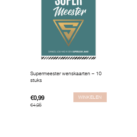
Supermeester wenskaarten – 10
stuks
WINKELEN
Oorspronkelijke
Huidige
€
0,99
€
4,95
prijs
prijs
was:
is:
€4,95.
€0,99.