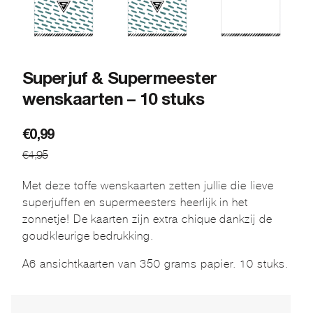
Superjuf & Supermeester
wenskaarten – 10 stuks
Oorspronkelijke
Huidige
€
0,99
€
4,95
prijs
prijs
was:
is:
Met deze toffe wenskaarten zetten jullie die lieve
€4,95.
€0,99.
superjuffen en supermeesters heerlijk in het
zonnetje! De kaarten zijn extra chique dankzij de
goudkleurige bedrukking.
A6 ansichtkaarten van 350 grams papier. 10 stuks.