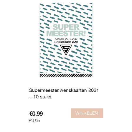
Supermeester wenskaarten 2021
– 10 stuks
WINKELEN
Oorspronkelijke
Huidige
€
0,99
€
4,95
prijs
prijs
was:
is: