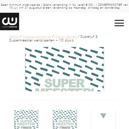
Geen minimum orderwaarde | Gratis verzending in NL vanaf €100,- | ZOMERROOSTER van
10 juli t/m 21 augustus alleen verzending op maandag, dinsdag en donderdag
Home
/
Cadeauversiering
/
Wenskaarten
/ Superjuf &
Supermeester wenskaarten – 10 stuks