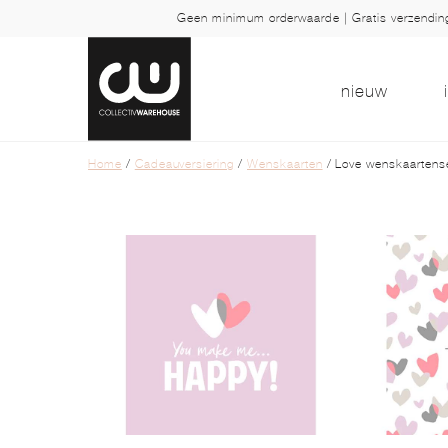
Geen minimum orderwaarde | Gratis verzendi
nieuw
Home
/
Cadeauversiering
/
Wenskaarten
/ Love wenskaartense