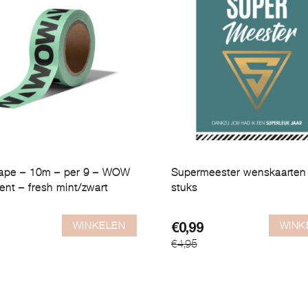
ape – 10m – per 9 – WOW
Supermeester wenskaarten
ent – fresh mint/zwart
stuks
WINKELEN
WINK
ronkelijke
ge
Oorspronkelijke
Huidige
€
0,99
€
4,95
prijs
prijs
was:
is:
€4,95.
€0,99.