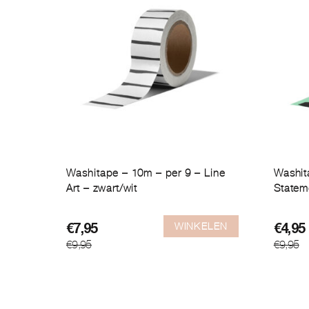
Washitape – 10m – per 9 – Line
Washit
Art – zwart/wit
Statem
WINKELEN
Oorspronkelijke
Huidige
Oorsp
Huidi
€
7,95
€
4,95
€
9,95
€
9,95
prijs
prijs
prijs
prijs
was:
is:
was:
is:
€9,95.
€7,95.
€9,95.
€4,95.