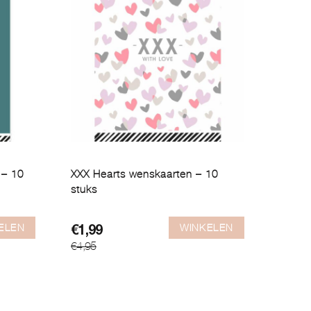
 – 10
XXX Hearts wenskaarten – 10
stuks
ELEN
WINKELEN
Oorspronkelijke
Huidige
€
1,99
€
4,95
prijs
prijs
was:
is:
€4,95.
€1,99.