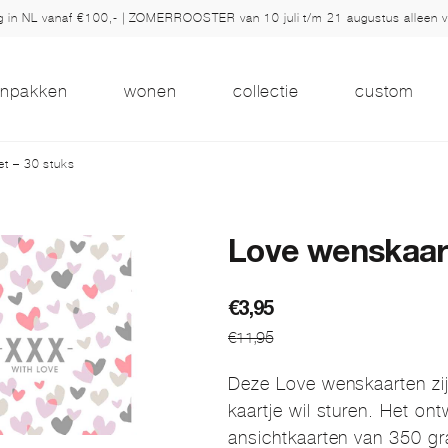
ng in NL vanaf €100,- | ZOMERROOSTER van 10 juli t/m 21 augustus alleen 
inpakken
wonen
collectie
custom
t – 30 stuks
Love wenskaart
Oorspronkelijke
Huidige
€
3,95
€
11,95
prijs
prijs
was:
is:
Deze Love wenskaarten zijn
€11,95.
€3,95.
kaartje wil sturen. Het ont
ansichtkaarten van 350 gr