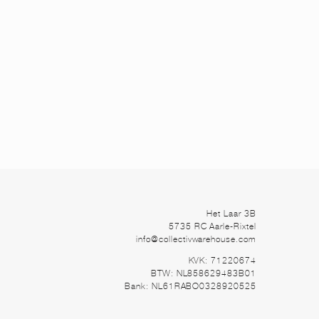
Het Laar 3B
5735 RC Aarle-Rixtel
info@collectivwarehouse.com
KVK: 71220674
BTW: NL858629483B01
Bank: NL61RABO0328920525