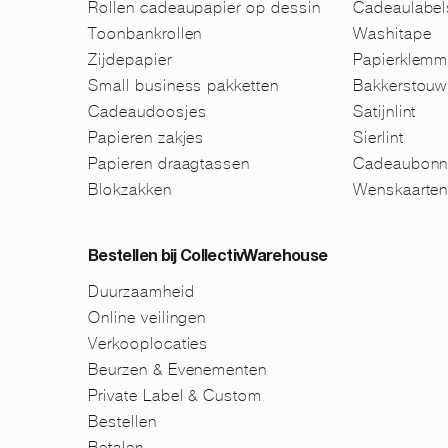
Rollen cadeaupapier op dessin
Cadeaulabel
Toonbankrollen
Washitape
Zijdepapier
Papierklem
Small business pakketten
Bakkerstouw
Cadeaudoosjes
Satijnlint
Papieren zakjes
Sierlint
Papieren draagtassen
Cadeaubonn
Blokzakken
Wenskaarte
Bestellen bij CollectivWarehouse
Duurzaamheid
Online veilingen
Verkooplocaties
Beurzen & Evenementen
Private Label & Custom
Bestellen
Betalen