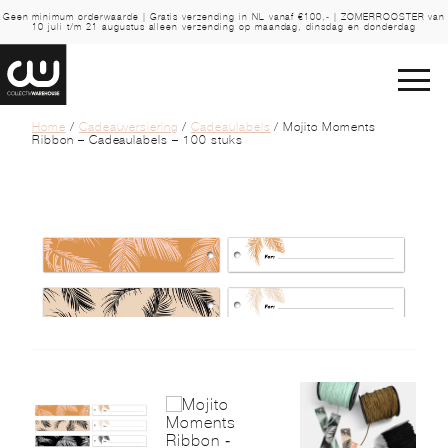
Geen minimum orderwaarde | Gratis verzending in NL vanaf €100,- | ZOMERROOSTER van
10 juli t/m 21 augustus alleen verzending op maandag, dinsdag en donderdag
Home
/
Cadeauversiering
/
Cadeaulabels
/ Mojito Moments
Ribbon – Cadeaulabels – 100 stuks