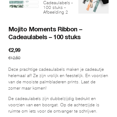
Mojito Moments Ribbon –
Cadeaulabels – 100 stuks
Oorspronkelijke
Huidige
€
2,99
€
12,50
prijs
prijs
was:
is:
Deze prachtige cadeaulabels maken je cadeautje
€12,50.
€2,99.
helemaal af! Ze zijn vrolijk en feestelijk. En voorzien
van de mooiste palmbladeren prints. Laat de
zomer maar komen!
De cadeaulabels zijn dubbelzijdig bedrukt en
voorzien van een boorgat. Op de achterzijde is
ruimte om iets voor de ontvanger te schrijven.