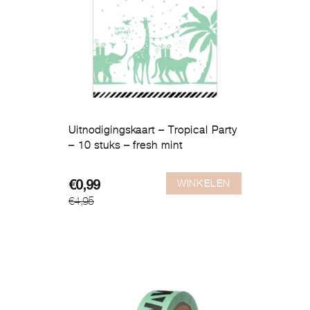
Uitnodigingskaart – Tropical Party
– 10 stuks – fresh mint
WINKELEN
Oorspronkelijke
Huidige
€
0,99
€
4,95
prijs
prijs
was:
is:
€4,95.
€0,99.