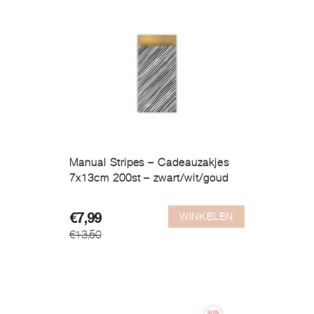
Manual Stripes – Cadeauzakjes
7x13cm 200st – zwart/wit/goud
WINKELEN
Oorspronkelijke
Huidige
€
7,99
€
13,50
prijs
prijs
was:
is:
€13,50.
€7,99.