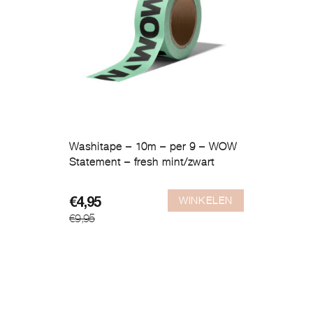
Washitape – 10m – per 9 – WOW
Statement – fresh mint/zwart
WINKELEN
Oorspronkelijke
Huidige
€
4,95
€
9,95
prijs
prijs
was:
is:
€9,95.
€4,95.