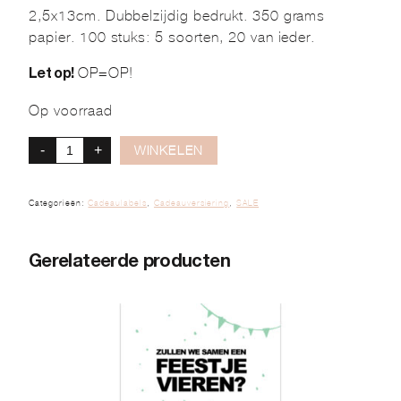
2,5x13cm. Dubbelzijdig bedrukt. 350 grams
papier. 100 stuks: 5 soorten, 20 van ieder.
OP=OP!
Let op!
Op voorraad
-
+
WINKELEN
Categorieën:
Cadeaulabels
,
Cadeauversiering
,
SALE
Gerelateerde producten