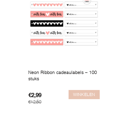
Neon Ribbon cadeaulabels – 100
stuks
WINKELEN
Oorspronkelijke
Huidige
€
2,99
€
12,50
prijs
prijs
was:
is:
€12,50.
€2,99.