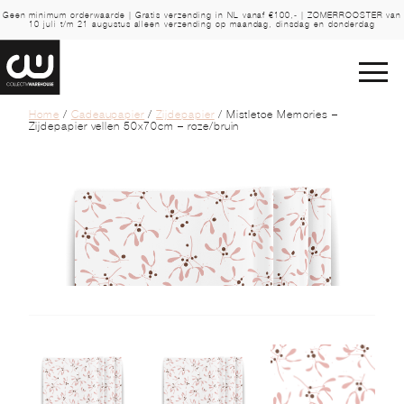
Geen minimum orderwaarde | Gratis verzending in NL vanaf €100,- | ZOMERROOSTER van
10 juli t/m 21 augustus alleen verzending op maandag, dinsdag en donderdag
Home
/
Cadeaupapier
/
Zijdepapier
/ Mistletoe Memories –
Zijdepapier vellen 50x70cm – roze/bruin