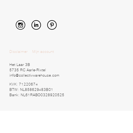
Disclaimer
Mijn account
Het Laar 3B
5735 RC Aarle-Rixtel
info@collectivwarehouse.com
KVK: 71220674
BTW: NL858629483B01
Bank: NL61RABO0328920525