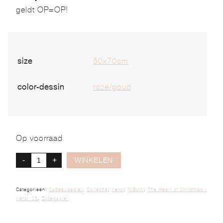
geldt OP=OP!
size
50x70cm
color-dessin
roze/goud
Op voorraad
-
+
WINKELEN
Categorieën:
Cadeaupapier
,
Collectie
,
Kerst
,
NIEUW
,
The Heart of Christmas -
Kerst '26
,
Zijdepapier