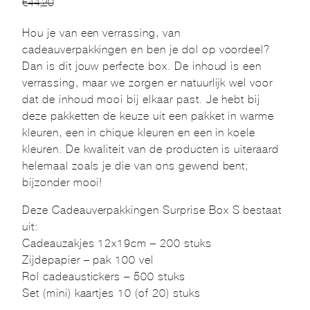
€
44,20
prijs
prijs
was:
is:
Hou je van een verrassing, van
€44,20.
€28,75.
cadeauverpakkingen en ben je dol op voordeel?
Dan is dit jouw perfecte box. De inhoud is een
verrassing, maar we zorgen er natuurlijk wel voor
dat de inhoud mooi bij elkaar past. Je hebt bij
deze pakketten de keuze uit een pakket in warme
kleuren, een in chique kleuren en een in koele
kleuren. De kwaliteit van de producten is uiteraard
helemaal zoals je die van ons gewend bent;
bijzonder mooi!
Deze Cadeauverpakkingen Surprise Box S bestaat
uit:
Cadeauzakjes 12x19cm – 200 stuks
Zijdepapier – pak 100 vel
Rol cadeaustickers – 500 stuks
Set (mini) kaartjes 10 (of 20) stuks