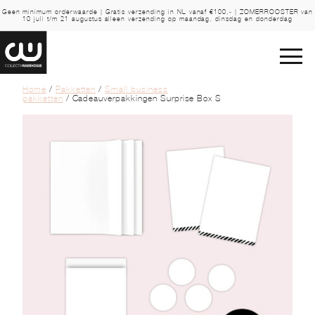
Geen minimum orderwaarde | Gratis verzending in NL vanaf €100,- | ZOMERROOSTER van
10 juli t/m 21 augustus alleen verzending op maandag, dinsdag en donderdag
Home
/
Pakketten
/
Small business
pakketten
/ Cadeauverpakkingen Surprise Box S