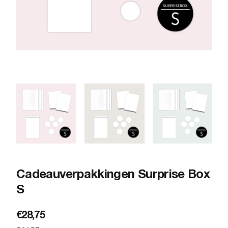
Cadeauverpakkingen Surprise Box
S
Oorspronkelijke
Huidige
€
28,75