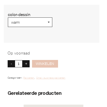
color-dessin
Op voorraad
-
+
WINKELEN
Categorieën:
Pakketten
,
Small business pakketten
Gerelateerde producten