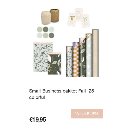
kan
gekozen
worden
op
de
productpagina
Small Business pakket Fall ’25
colorful
WINKELEN
€
19,95