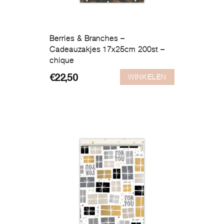
Berries & Branches –
Cadeauzakjes 17x25cm 200st –
chique
WINKELEN
€
22,50