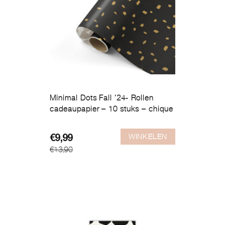
Minimal Dots Fall ’24- Rollen
cadeaupapier – 10 stuks – chique
WINKELEN
Oorspronkelijke
Huidige
€
9,99
€
13,90
prijs
prijs
was:
is:
€13,90.
€9,99.