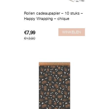
Rollen cadeaupapier – 10 stuks –
Happy Wrapping – chique
WINKELEN
Oorspronkelijke
Huidige
€
7,99
€
13,90
prijs
prijs
was:
is:
€13,90.
€7,99.