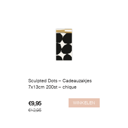
Sculpted Dots – Cadeauzakjes
7x13cm 200st – chique
WINKELEN
Oorspronkelijke
Huidige
€
9,95
€
12,95
prijs
prijs
was:
is:
€12,95.
€9,95.