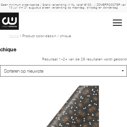
Geen minimum orderwaarde | Gratis verzending in NL vanaf €100,- | ZOMERROOSTER van
10 juli t/m 21 augustus alleen verzending op maandag, dinsdag en donderdag
Home
/ Product color-dessin / chique
chique
Resultaat 1–24 van de 29 resultaten wordt getoond