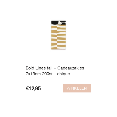
Bold Lines fall – Cadeauzakjes
7x13cm 200st – chique
WINKELEN
€
12,95