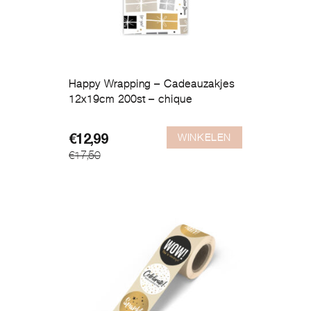
Happy Wrapping – Cadeauzakjes
12x19cm 200st – chique
WINKELEN
Oorspronkelijke
Huidige
€
12,99
€
17,50
prijs
prijs
was:
is:
€17,50.
€12,99.