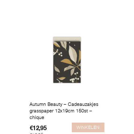
was:
is:
€21,95.
€16,95.
Autumn Beauty – Cadeauzakjes
grasspaper 12x19cm 150st –
chique
WINKELEN
Oorspronkelijke
Huidige
€
12,95