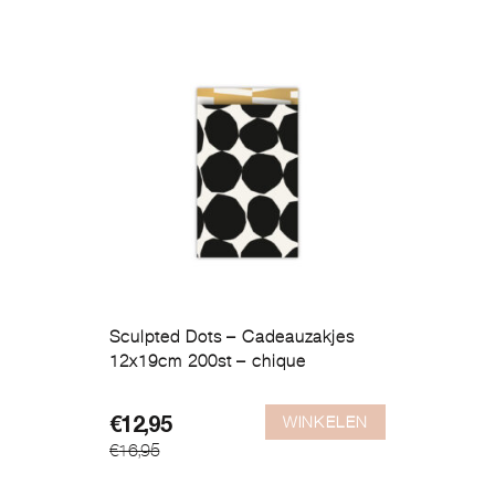
Sculpted Dots – Cadeauzakjes
12x19cm 200st – chique
WINKELEN
Oorspronkelijke
Huidige
€
12,95
€
16,95
prijs
prijs
was:
is: