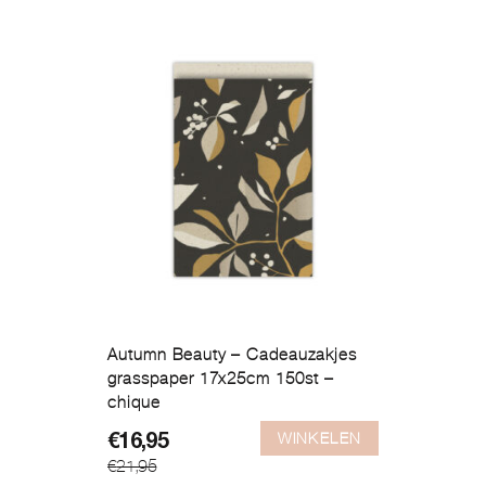
€16,95.
€12,95.
Autumn Beauty – Cadeauzakjes
grasspaper 17x25cm 150st –
chique
WINKELEN
Oorspronkelijke
Huidige
€
16,95
€
21,95
prijs
prijs