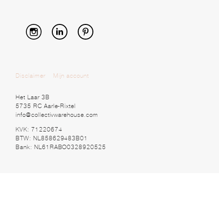
Disclaimer
Mijn account
Het Laar 3B
5735 RC Aarle-Rixtel
info@collectivwarehouse.com
KVK: 71220674
BTW: NL858629483B01
Bank: NL61RABO0328920525