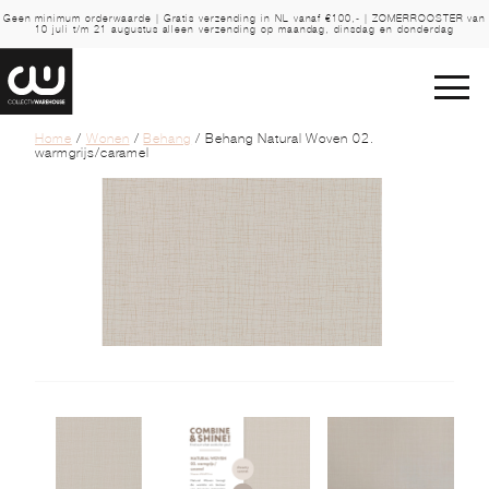
Geen minimum orderwaarde | Gratis verzending in NL vanaf €100,- | ZOMERROOSTER van
10 juli t/m 21 augustus alleen verzending op maandag, dinsdag en donderdag
Home
/
Wonen
/
Behang
/ Behang Natural Woven 02.
warmgrijs/caramel