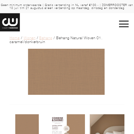
Geen minimum orderwaarde | Gratis verzending in NL vanaf €100,- | ZOMERROOSTER van
10 juli t/m 21 augustus alleen verzending op maandag, dinsdag en donderdag
Home
/
Wonen
/
Behang
/ Behang Natural Woven 01.
caramel/donkerbruin