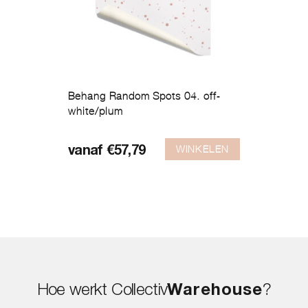
Behang Random Spots 04. off-
white/plum
Dit
product
WINKELEN
vanaf
€
57,79
heeft
meerdere
variaties.
Deze
optie
kan
gekozen
worden
op
de
productpagina
Hoe werkt Collectiv
Warehouse
?