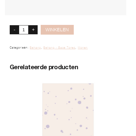
-
+
WINKELEN
Categorieën:
Behang
,
Behang - Base Tones
,
Wonen
Gerelateerde producten