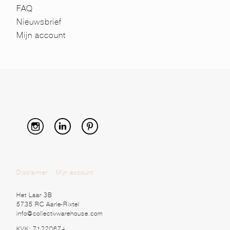
FAQ
Nieuwsbrief
Mijn account
Disclaimer
Mijn account
Het Laar 3B
5735 RC Aarle-Rixtel
info@collectivwarehouse.com
KVK: 71220674