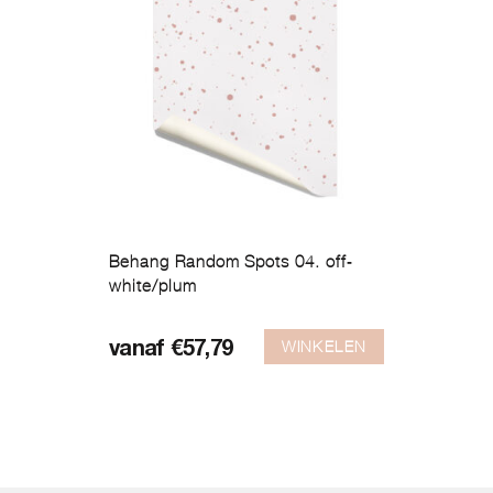
Behang Random Spots 04. off-
white/plum
Dit
product
WINKELEN
vanaf
€
57,79
heeft
meerdere
variaties.
Deze
optie
kan
gekozen