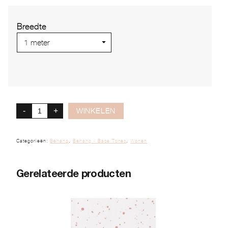
Breedte
-
+
WINKELEN
Categorieën:
Behang
,
Behang - Base Tones
,
Wonen
Gerelateerde producten