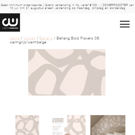
Geen minimum orderwaarde | Gratis verzending in NL vanaf €100,- | ZOMERROOSTER van
10 juli t/m 21 augustus alleen verzending op maandag, dinsdag en donderdag
Home
/
Wonen
/
Behang
/ Behang Bold Flowers 06.
warmgrijs/warmbeige