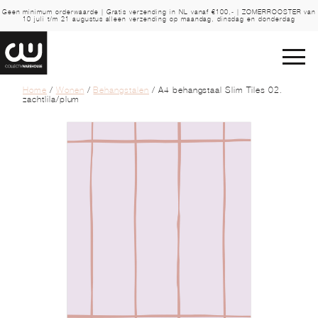
Geen minimum orderwaarde | Gratis verzending in NL vanaf €100,- | ZOMERROOSTER van
10 juli t/m 21 augustus alleen verzending op maandag, dinsdag en donderdag
Home
/
Wonen
/
Behangstalen
/ A4 behangstaal Slim Tiles 02.
zachtlila/plum