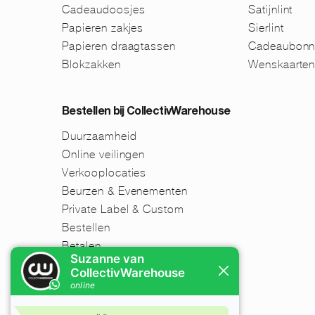
Cadeaudoosjes
Satijnlint
Papieren zakjes
Sierlint
Papieren draagtassen
Cadeaubonn
Blokzakken
Wenskaarte
Bestellen bij CollectivWarehouse
Duurzaamheid
Online veilingen
Verkooplocaties
Beurzen & Evenementen
Private Label & Custom
Bestellen
Betalen
Verzenden
Retourneren
Disclaimer