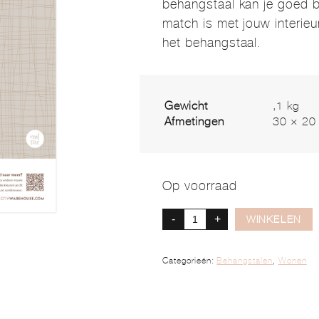
behangstaal kan je goed b
match is met jouw interieu
het behangstaal.
Gewicht
,1 kg
Afmetingen
30 × 20
Op voorraad
-
+
WINKELEN
Categorieën:
Behangstalen
,
Wonen