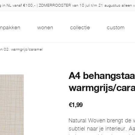
ng in NL vanaf €100,- | ZOMERROOSTER van 10 juli t/m 21 augustus alleen 
inpakken
wonen
collectie
custom
n 02. warmgrijs/caramel
A4 behangstaal
warmgrijs/car
€
1,99
Natural Woven brengt de 
subtiel naar je interieur. 