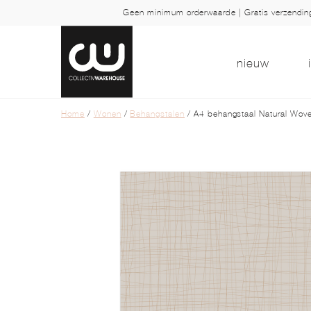
Geen minimum orderwaarde | Gratis verzendi
nieuw
Home
/
Wonen
/
Behangstalen
/ A4 behangstaal Natural Wove