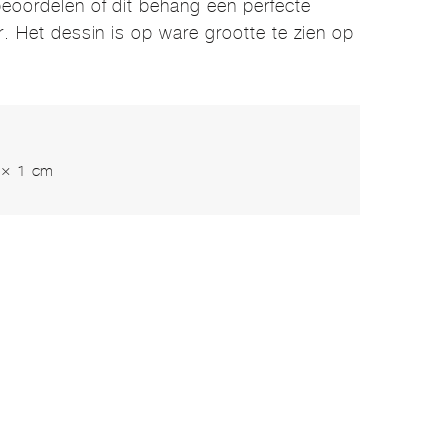
eoordelen of dit behang een perfecte
r. Het dessin is op ware grootte te zien op
 × 1 cm