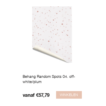
Behang Random Spots 04. off-
white/plum
Dit
product
WINKELEN
vanaf
€
57,79
heeft
meerdere