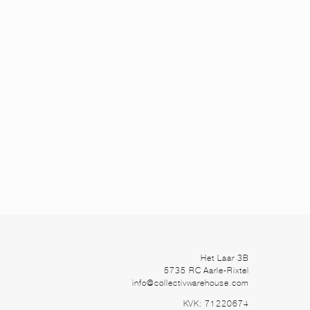
Het Laar 3B
5735 RC Aarle-Rixtel
info@collectivwarehouse.com
KVK: 71220674