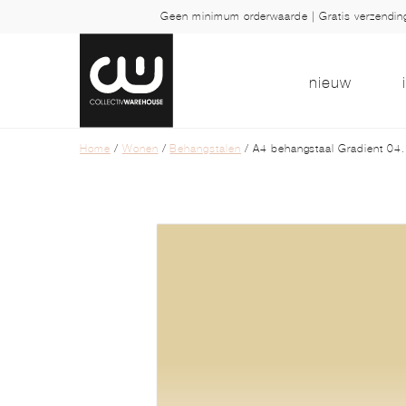
Geen minimum orderwaarde | Gratis verzendi
nieuw
Home
/
Wonen
/
Behangstalen
/ A4 behangstaal Gradient 04.