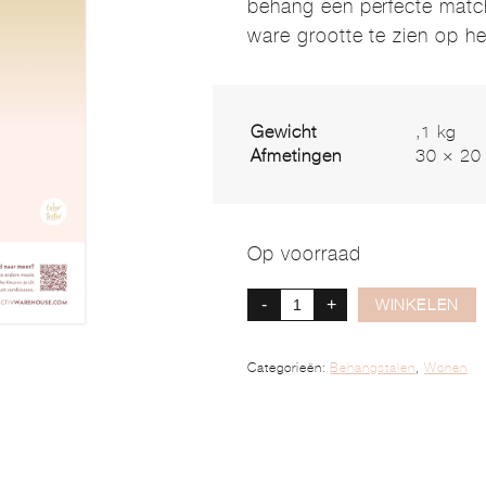
behang een perfecte match
ware grootte te zien op h
Gewicht
,1 kg
Afmetingen
30 × 20
Op voorraad
-
+
WINKELEN
Categorieën:
Behangstalen
,
Wonen