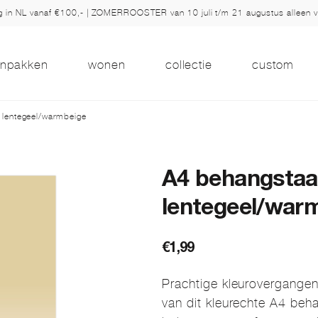
ng in NL vanaf €100,- | ZOMERROOSTER van 10 juli t/m 21 augustus alleen 
inpakken
wonen
collectie
custom
 lentegeel/warmbeige
A4 behangstaal
lentegeel/war
€
1,99
Prachtige kleurovergange
van dit kleurechte A4 beh