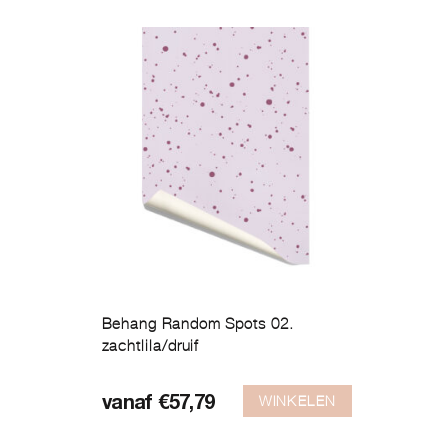
Behang Random Spots 02.
zachtlila/druif
Dit
product
WINKELEN
vanaf
€
57,79
heeft
meerdere