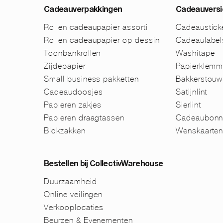
Cadeauverpakkingen
Cadeauversi
Rollen cadeaupapier assorti
Cadeaustick
Rollen cadeaupapier op dessin
Cadeaulabel
Toonbankrollen
Washitape
Zijdepapier
Papierklem
Small business pakketten
Bakkerstouw
Cadeaudoosjes
Satijnlint
Papieren zakjes
Sierlint
Papieren draagtassen
Cadeaubonn
Blokzakken
Wenskaarte
Bestellen bij CollectivWarehouse
Duurzaamheid
Online veilingen
Verkooplocaties
Beurzen & Evenementen