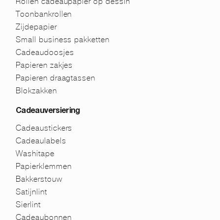
Rollen cadeaupapier op dessin
Toonbankrollen
Zijdepapier
Small business pakketten
Cadeaudoosjes
Papieren zakjes
Papieren draagtassen
Blokzakken
Cadeauversiering
Cadeaustickers
Cadeaulabels
Washitape
Papierklemmen
Bakkerstouw
Satijnlint
Sierlint
Cadeaubonnen