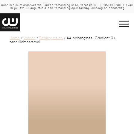
Geen minimum orderwaarde | Gratis verzending in NL vanaf €100,- | ZOMERROOSTER van
10 juli t/m 21 augustus alleen verzending op maandag, dinsdag en donderdag
Home
/
Wonen
/
Behangstalen
/ A4 behangstaal Gradient 01.
zand/lichtcaramel