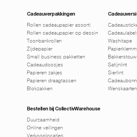
Cadeauverpakkingen
Cadeauversi
Rollen cadeaupapier assorti
Cadeaustick
Rollen cadeaupapier op dessin
Cadeaulabel
Toonbankrollen
Washitape
Zijdepapier
Papierklem
Small business pakketten
Bakkerstouw
Cadeaudoosjes
Satijnlint
Papieren zakjes
Sierlint
Papieren draagtassen
Cadeaubonn
Blokzakken
Wenskaarte
Bestellen bij CollectivWarehouse
Duurzaamheid
Online veilingen
Verkooplocaties