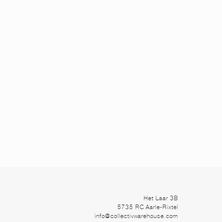
Het Laar 3B
5735 RC Aarle-Rixtel
info@collectivwarehouse.com