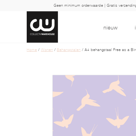
Geen minimum orderwaarde | Gratis verzendi
nieuw
Home
/
Wonen
/
Behangstalen
/ A4 behangstaal Free as a Bir