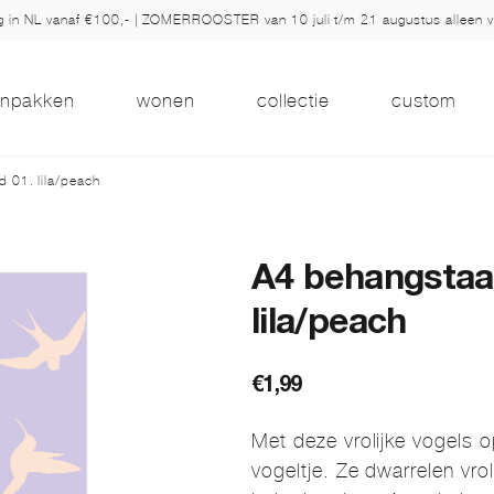
ng in NL vanaf €100,- | ZOMERROOSTER van 10 juli t/m 21 augustus alleen 
inpakken
wonen
collectie
custom
d 01. lila/peach
A4 behangstaal
lila/peach
€
1,99
Met deze vrolijke vogels o
vogeltje. Ze dwarrelen vrol