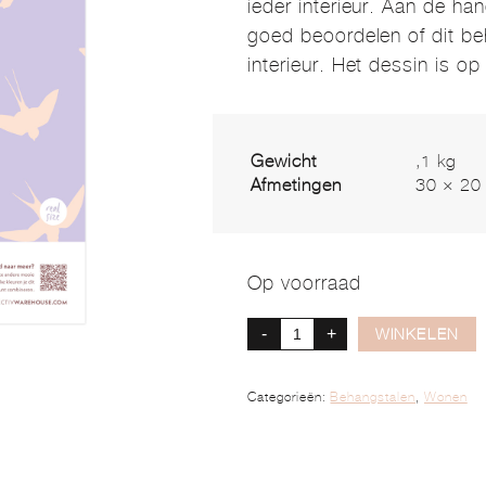
ieder interieur. Aan de ha
goed beoordelen of dit be
interieur. Het dessin is o
Gewicht
,1 kg
Afmetingen
30 × 20
Op voorraad
-
+
WINKELEN
Categorieën:
Behangstalen
,
Wonen