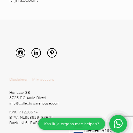
Mijn account
Disclaimer
Mijn account
Het Laar 3B
5735 RC Aarle-Rixtel
info@collectivwarehouse.com
KVK: 71220674
BTW: NL858629483B01
Bank: NL61RABO0328920525
Nederlands