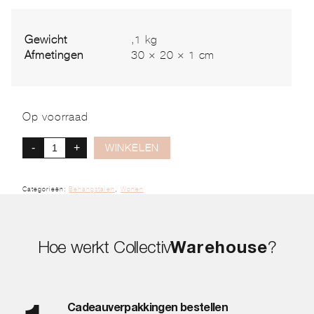
Gewicht
,1 kg
Afmetingen
30 × 20 × 1 cm
Op voorraad
-
+
WINKELEN
Categorieën:
Behangstalen
,
Wonen
Hoe werkt Collectiv
Warehouse
?
Cadeauverpakkingen bestellen