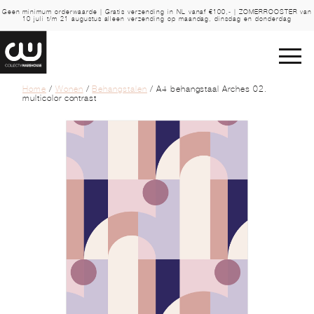
Geen minimum orderwaarde | Gratis verzending in NL vanaf €100,- | ZOMERROOSTER van
10 juli t/m 21 augustus alleen verzending op maandag, dinsdag en donderdag
Home
/
Wonen
/
Behangstalen
/ A4 behangstaal Arches 02.
multicolor contrast