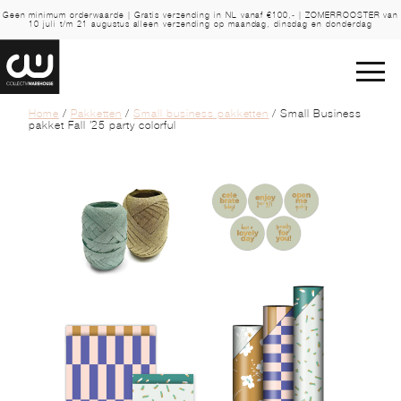
Geen minimum orderwaarde | Gratis verzending in NL vanaf €100,- | ZOMERROOSTER van
10 juli t/m 21 augustus alleen verzending op maandag, dinsdag en donderdag
Home
/
Pakketten
/
Small business pakketten
/ Small Business
pakket Fall ’25 party colorful