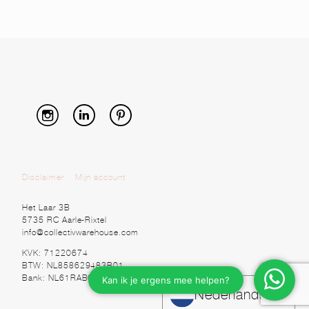
Disclaimer
Mijn account
Het Laar 3B
5735 RC Aarle-Rixtel
info@collectivwarehouse.com
KVK: 71220674
BTW: NL858629483B01
Bank: NL61RABO0328920525
Nederlands