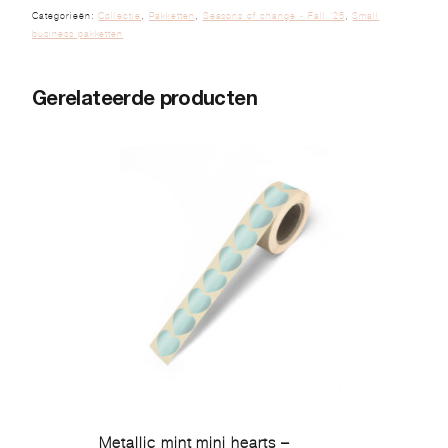
Categorieën:
Collectie
,
Pakketten
,
Seasons of change - Fall '25
,
Small
business pakketten
Gerelateerde producten
Metallic mint mini hearts –