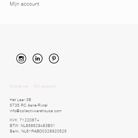
Mijn account
Disclaimer
Mijn account
Het Laar 3B
5735 RC Aarle-Rixtel
info@collectivwarehouse.com
KVK: 71220674
BTW: NL858629483B01
Bank: NL61RABO0328920525