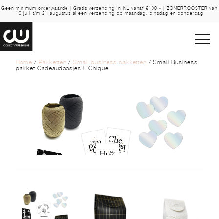
Geen minimum orderwaarde | Gratis verzending in NL vanaf €100,- | ZOMERROOSTER van
10 juli t/m 21 augustus alleen verzending op maandag, dinsdag en donderdag
Home
/
Pakketten
/
Small business pakketten
/ Small Business
pakket Cadeaudoosjes L Chique