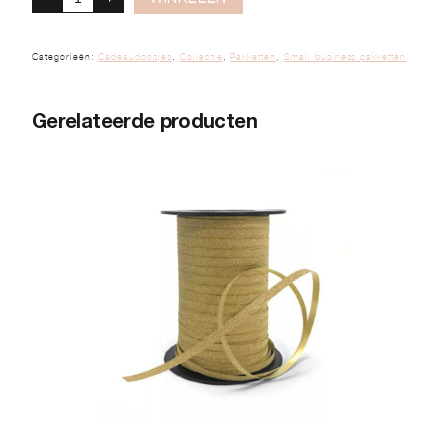
Categorieën:
Cadeaudoosjes
,
Collectie
,
Pakketten
,
Small business pakketten
Gerelateerde producten