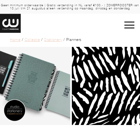
Geen minimum orderwaarde | Gratis verzending in NL vanaf €100,- | ZOMERROOSTER van
10 juli t/m 21 augustus alleen verzending op maandag, dinsdag en donderdag
Home
/
Collectie
/
Stationery
/ Planners