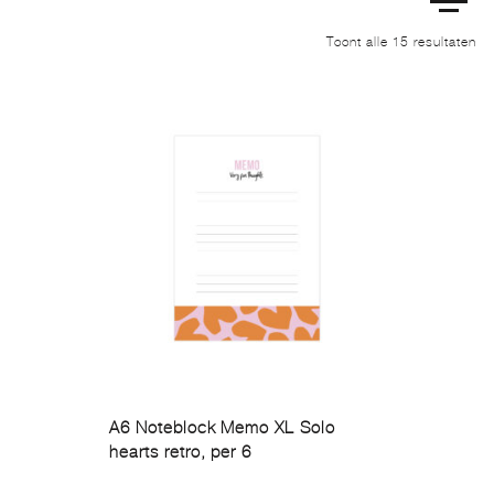
Ge
Toont alle 15 resultaten
op
ni
A6 Noteblock Memo XL Solo
hearts retro, per 6