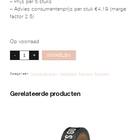
– Prijs per 5 stuks
– Advies consumentenprijs per stuk €4,19 (marge
factor 2.5)
Op voorraad
-
+
WINKELEN
Categorieën:
Nieuwe stationery
,
Noteblocks
,
Planners
,
Stationery
Gerelateerde producten