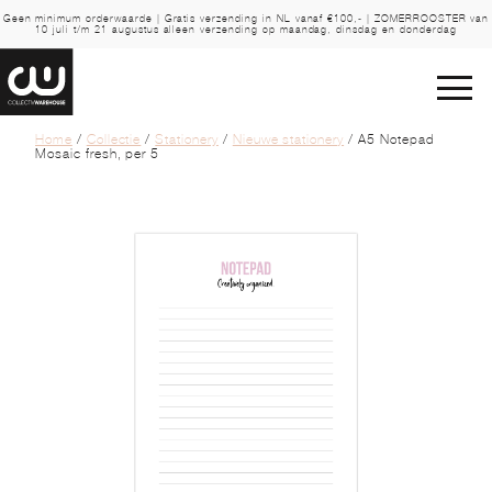
Geen minimum orderwaarde | Gratis verzending in NL vanaf €100,- | ZOMERROOSTER van
10 juli t/m 21 augustus alleen verzending op maandag, dinsdag en donderdag
Home
/
Collectie
/
Stationery
/
Nieuwe stationery
/ A5 Notepad
Mosaic fresh, per 5