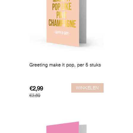
Greeting make it pop, per 5 stuks
WINKELEN
Oorspronkelijke
Huidige
€
2,99
€
3,69
prijs
prijs
was:
is:
€3,69.
€2,99.