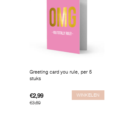
Greeting card you rule, per 5
stuks
WINKELEN
Oorspronkelijke
Huidige
€
2,99
€
3,69
prijs
prijs
was:
is:
€3,69.
€2,99.