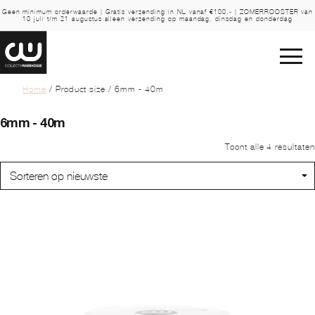
Geen minimum orderwaarde | Gratis verzending in NL vanaf €100,- | ZOMERROOSTER van
10 juli t/m 21 augustus alleen verzending op maandag, dinsdag en donderdag
Home
/ Product size / 6mm - 40m
6mm - 40m
Toont alle 4 resultaten