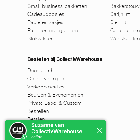
Small business pakketten
Bakkerstouw
Cadeaudoosjes
Satijnlint
Papieren zakjes
Sierlint
Papieren draagtassen
Cadeaubonn
Blokzakken
Wenskaarte
Bestellen bij CollectivWarehouse
Duurzaamheid
Online veilingen
Verkooplocaties
Beurzen & Evenementen
Private Label & Custom
Bestellen
Betalen
Verzenden
Retourneren