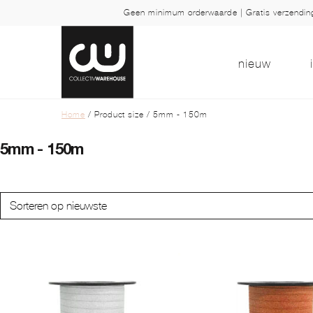
Geen minimum orderwaarde | Gratis verzendi
nieuw
Home
/ Product size / 5mm - 150m
5mm - 150m