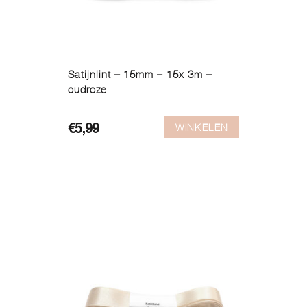
Satijnlint – 15mm – 15x 3m –
oudroze
WINKELEN
€
5,99