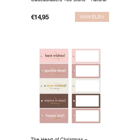
WINKELEN
€
14,95
The Heart of Christmas –