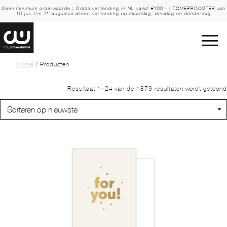
Geen minimum orderwaarde | Gratis verzending in NL vanaf €100,- | ZOMERROOSTER van
10 juli t/m 21 augustus alleen verzending op maandag, dinsdag en donderdag
Home
/ Producten
Resultaat 1–24 van de 1879 resultaten wordt getoond