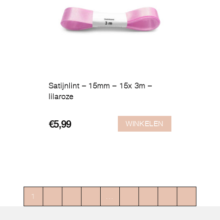
Satijnlint – 15mm – 15x 3m –
lilaroze
WINKELEN
€
5,99
1
2
3
4
…
77
78
79
→