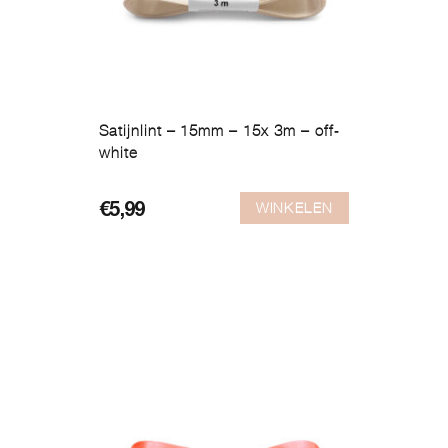
Satijnlint – 15mm – 15x 3m – off-
white
WINKELEN
€
5,99