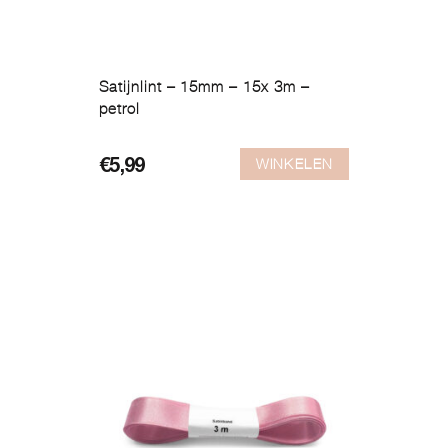
Satijnlint – 15mm – 15x 3m –
petrol
WINKELEN
€
5,99