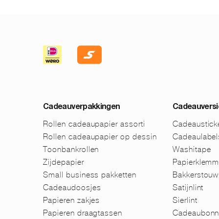
Cadeauverpakkingen
Cadeauversi
Rollen cadeaupapier assorti
Cadeaustick
Rollen cadeaupapier op dessin
Cadeaulabel
Toonbankrollen
Washitape
Zijdepapier
Papierklem
Small business pakketten
Bakkerstouw
Cadeaudoosjes
Satijnlint
Papieren zakjes
Sierlint
Papieren draagtassen
Cadeaubonn