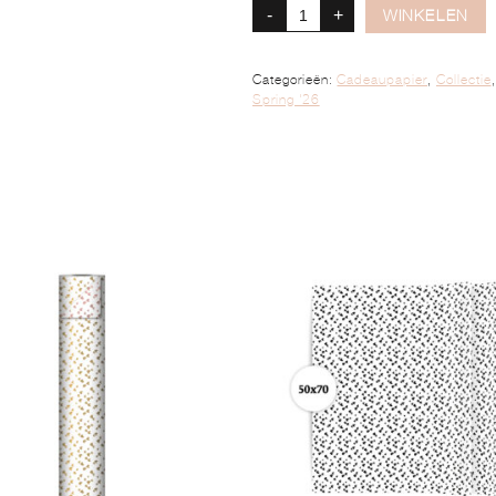
-
+
WINKELEN
Categorieën:
Cadeaupapier
,
Collectie
Spring '26