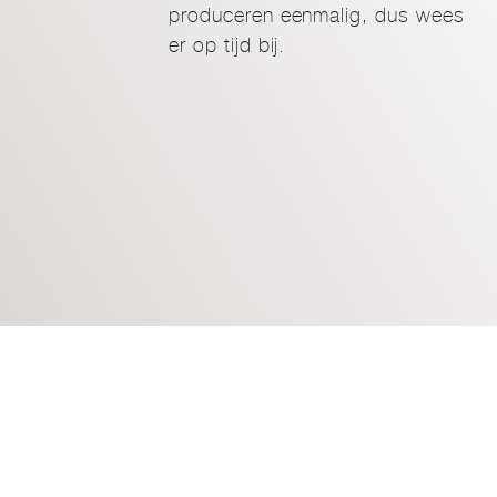
produceren eenmalig, dus wees
er op tijd bij.