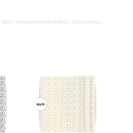
,
NIEUW
,
Rollen cadeaupapier op dessin
,
Spring Whispers -