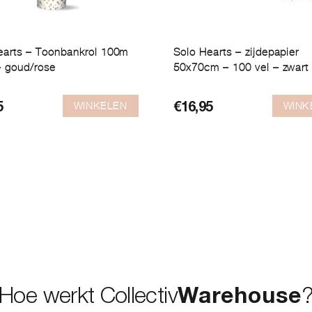
earts – Toonbankrol 100m
Solo Hearts – zijdepapier
 goud/rose
50x70cm – 100 vel – zwart
WINKELEN
WINK
5
€
16,95
Hoe werkt Collectiv
Warehouse