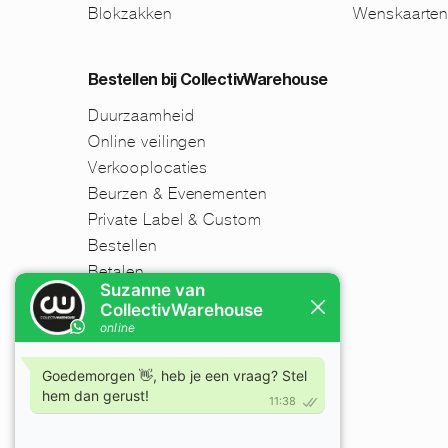
Blokzakken
Wenskaarte
Bestellen bij CollectivWarehouse
Duurzaamheid
Online veilingen
Verkooplocaties
Beurzen & Evenementen
Private Label & Custom
Bestellen
Betalen
Verzenden
Retourneren
Disclaimer
FAQ
Nieuwsbrief
Mijn account