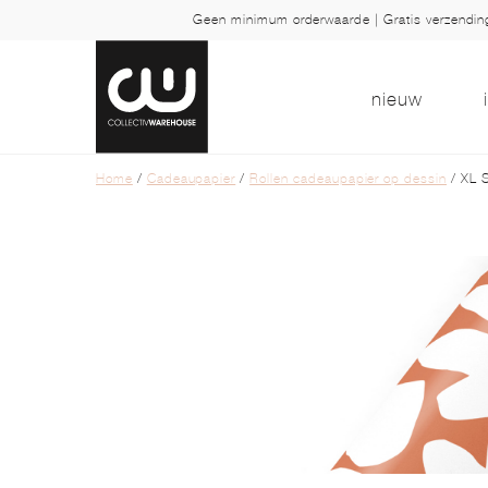
Geen minimum orderwaarde | Gratis verzendi
nieuw
Home
/
Cadeaupapier
/
Rollen cadeaupapier op dessin
/ XL S