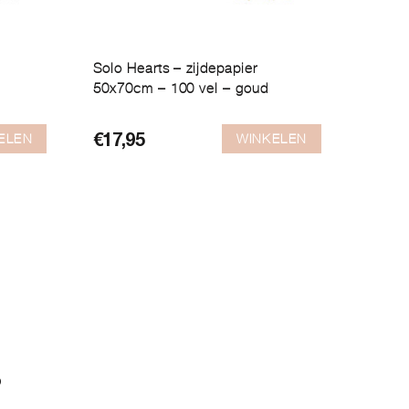
Solo Hearts – zijdepapier
50x70cm – 100 vel – goud
ELEN
WINKELEN
€
17,95
?