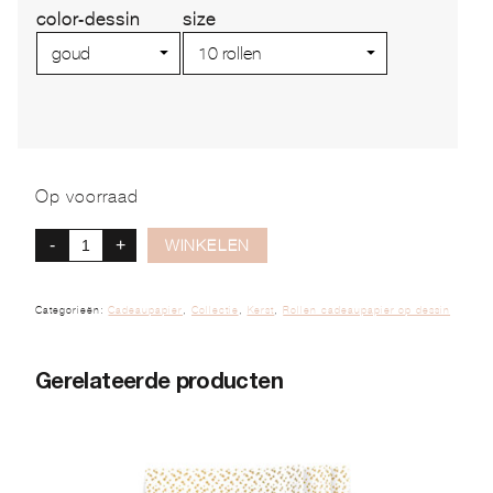
color-dessin
size
Op voorraad
-
+
WINKELEN
Categorieën:
Cadeaupapier
,
Collectie
,
Kerst
,
Rollen cadeaupapier op dessin
Gerelateerde producten