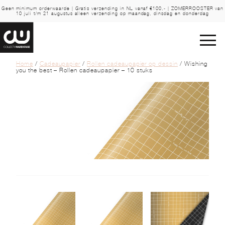
Geen minimum orderwaarde | Gratis verzending in NL vanaf €100,- | ZOMERROOSTER van
10 juli t/m 21 augustus alleen verzending op maandag, dinsdag en donderdag
Home
/
Cadeaupapier
/
Rollen cadeaupapier op dessin
/ Wishing
you the best – Rollen cadeaupapier – 10 stuks