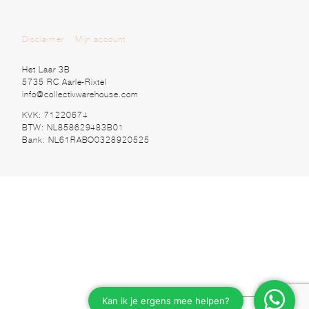
Disclaimer
Mijn account
Het Laar 3B
5735 RC Aarle-Rixtel
info@collectivwarehouse.com
KVK: 71220674
BTW: NL858629483B01
Bank: NL61RABO0328920525