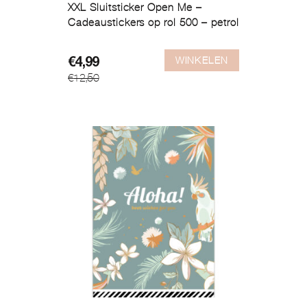
XXL Sluitsticker Open Me –
Cadeaustickers op rol 500 – petrol
WINKELEN
Oorspronkelijke
Huidige
€
4,99
€
12,50
prijs
prijs
was:
is:
€12,50.
€4,99.