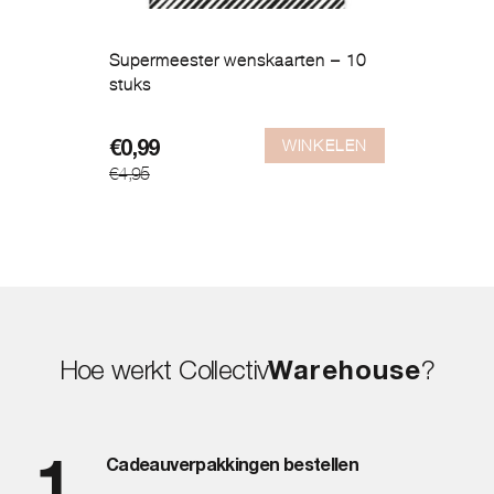
Supermeester wenskaarten – 10
stuks
WINKELEN
Oorspronkelijke
Huidige
€
0,99
€
4,95
prijs
prijs
was:
is:
€4,95.
€0,99.
Hoe werkt Collectiv
Warehouse
?
Cadeauverpakkingen bestellen