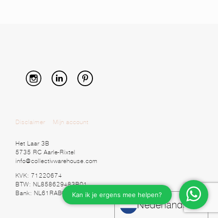
Disclaimer
Mijn account
Het Laar 3B
5735 RC Aarle-Rixtel
info@collectivwarehouse.com
KVK: 71220674
BTW: NL858629483B01
Bank: NL61RABO0328920525
Nederlands