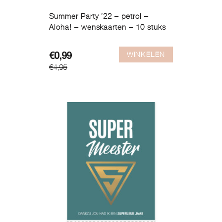
Summer Party ’22 – petrol –
Aloha! – wenskaarten – 10 stuks
WINKELEN
Oorspronkelijke
Huidige
€
0,99
€
4,95
prijs
prijs
was:
is:
€4,95.
€0,99.