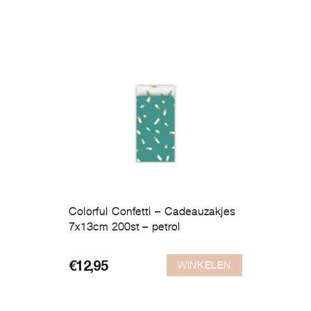
Colorful Confetti – Cadeauzakjes
7x13cm 200st – petrol
WINKELEN
€
12,95