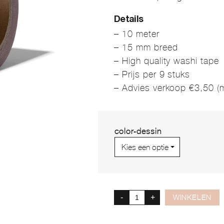
Details
– 10 meter
– 15 mm breed
– High quality washi tape
– Prijs per 9 stuks
– Advies verkoop €3,50 (m
color-dessin
-
+
WINKELEN