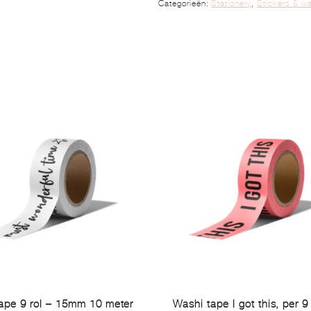
Categorieën:
Stationery
,
Stickers & w
ape 9 rol – 15mm 10 meter
Washi tape I got this, per 9