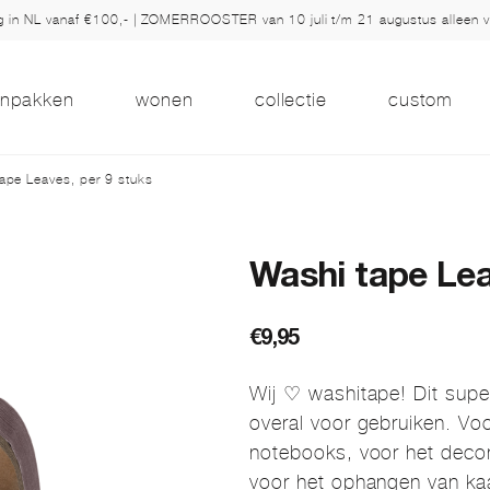
ng in NL vanaf €100,- | ZOMERROOSTER van 10 juli t/m 21 augustus alleen 
inpakken
wonen
collectie
custom
ape Leaves, per 9 stuks
Washi tape Lea
€
9,95
Wij ♡ washitape! Dit supe
overal voor gebruiken. Voo
notebooks, voor het deco
voor het ophangen van ka