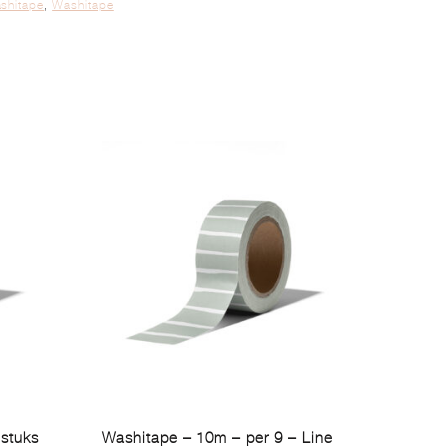
ashitape
,
Washitape
 stuks
Washitape – 10m – per 9 – Line