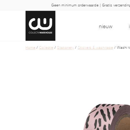
Geen minimum orderwaarde | Gratis verzendi
nieuw
Home
/
Collectie
/
Stationery
/
Stickers & washitape
/ Washi t