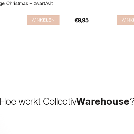
age Christmas – zwart/wit
WINKELEN
WINK
€
9,95
Hoe werkt Collectiv
Warehouse