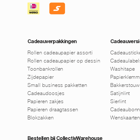
Cadeauverpakkingen
Cadeauversi
Rollen cadeaupapier assorti
Cadeaustick
Rollen cadeaupapier op dessin
Cadeaulabel
Toonbankrollen
Washitape
Zijdepapier
Papierklem
Small business pakketten
Bakkerstouw
Cadeaudoosjes
Satijnlint
Papieren zakjes
Sierlint
Papieren draagtassen
Cadeaubonn
Blokzakken
Wenskaarte
Bestellen bij CollectivWarehouse