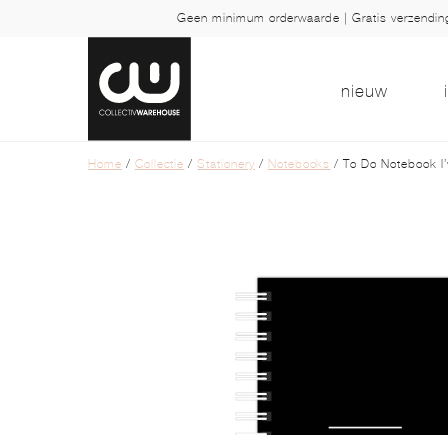
Geen minimum orderwaarde | Gratis verzendi
nieuw
Home
/
Collectie
/
Stationery
/
Notebooks
/ To Do Notebook I’v