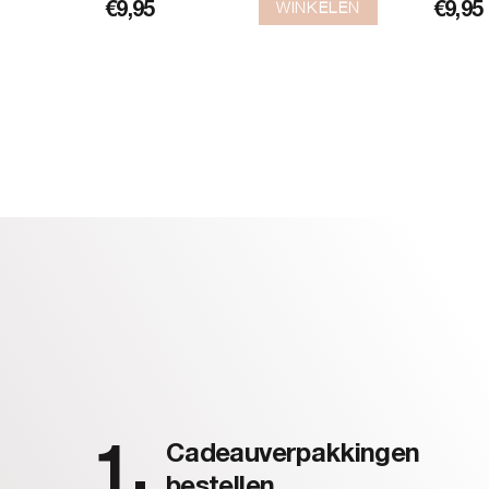
WINKELEN
€
9,95
€
9,95
Cadeauverpakkingen