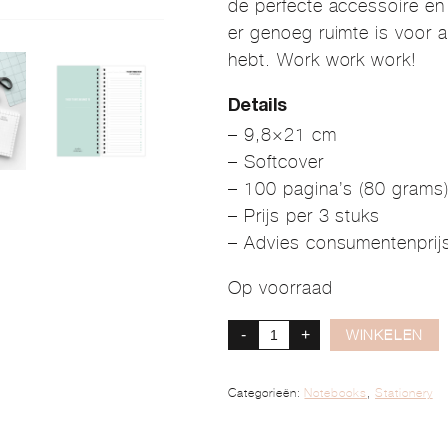
de perfecte accessoire en
er genoeg ruimte is voor a
hebt. Work work work!
Details
– 9,8×21 cm
– Softcover
– 100 pagina’s (80 grams
– Prijs per 3 stuks
– Advies consumentenprijs
Op voorraad
-
+
WINKELEN
Categorieën:
Notebooks
,
Stationery