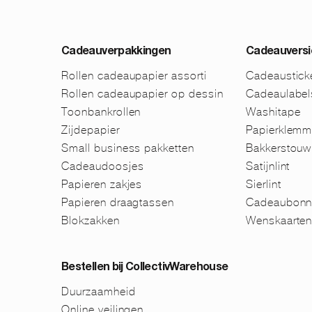
Cadeauverpakkingen
Cadeauversi
Rollen cadeaupapier assorti
Cadeaustick
Rollen cadeaupapier op dessin
Cadeaulabel
Toonbankrollen
Washitape
Zijdepapier
Papierklem
Small business pakketten
Bakkerstouw
Cadeaudoosjes
Satijnlint
Papieren zakjes
Sierlint
Papieren draagtassen
Cadeaubonn
Blokzakken
Wenskaarte
Bestellen bij CollectivWarehouse
Duurzaamheid
Online veilingen