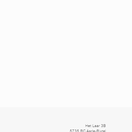
Het Laar 3B
5735 RC Aarle-Rixtel