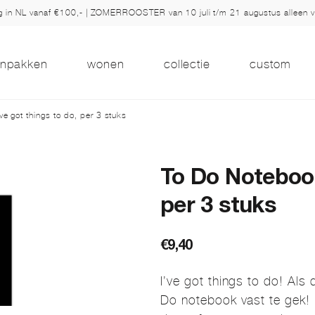
ng in NL vanaf €100,- | ZOMERROOSTER van 10 juli t/m 21 augustus alleen 
inpakken
wonen
collectie
custom
e got things to do, per 3 stuks
To Do Notebook
per 3 stuks
€
9,40
I’ve got things to do! Als 
Do notebook vast te gek!