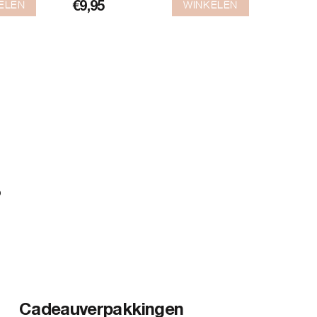
ELEN
WINKELEN
€
9,95
?
Cadeauverpakkingen