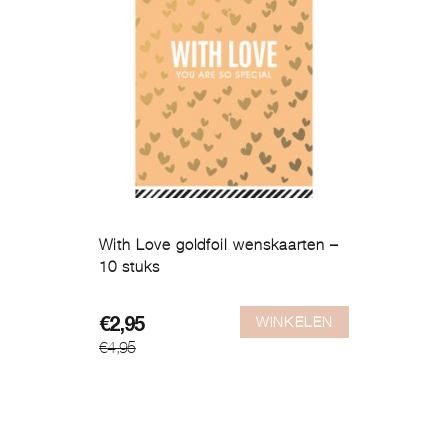
With Love goldfoil wenskaarten –
10 stuks
WINKELEN
Oorspronkelijke
Huidige
€
2,95
€
4,95
prijs
prijs
was:
is:
€4,95.
€2,95.