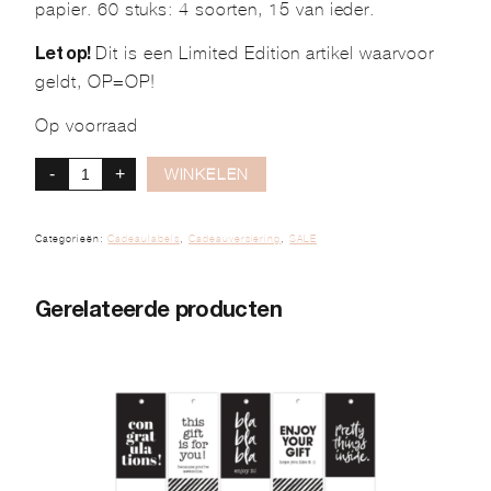
papier. 60 stuks: 4 soorten, 15 van ieder.
Dit is een Limited Edition artikel waarvoor
Let op!
geldt, OP=OP!
Op voorraad
-
+
WINKELEN
Categorieën:
Cadeaulabels
,
Cadeauversiering
,
SALE
Gerelateerde producten