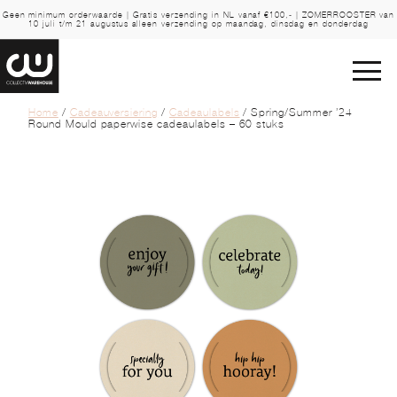
Geen minimum orderwaarde | Gratis verzending in NL vanaf €100,- | ZOMERROOSTER van
10 juli t/m 21 augustus alleen verzending op maandag, dinsdag en donderdag
Home
/
Cadeauversiering
/
Cadeaulabels
/ Spring/Summer ’24
Round Mould paperwise cadeaulabels – 60 stuks