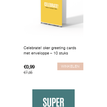
Celebrate! oker greeting cards
met enveloppe – 10 stuks
WINKELEN
Oorspronkelijke
Huidige
€
0,99
€
7,35
prijs
prijs
was:
is:
€7,35.
€0,99.