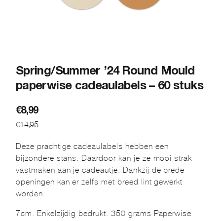
Spring/Summer ’24 Round Mould
paperwise cadeaulabels – 60 stuks
Oorspronkelijke
Huidige
€
8,99
€
14,95
prijs
prijs
was:
is:
Deze prachtige cadeaulabels hebben een
€14,95.
€8,99.
bijzondere stans. Daardoor kan je ze mooi strak
vastmaken aan je cadeautje. Dankzij de brede
openingen kan er zelfs met breed lint gewerkt
worden.
7cm. Enkelzijdig bedrukt. 350 grams Paperwise