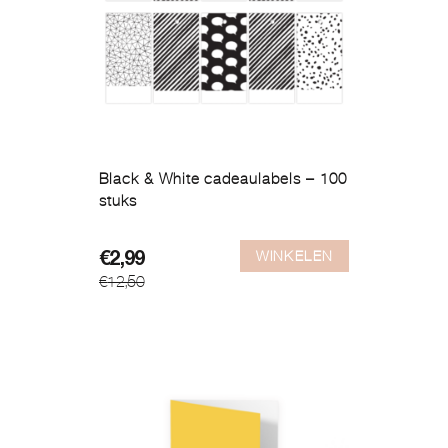
Black & White cadeaulabels – 100
stuks
WINKELEN
Oorspronkelijke
Huidige
€
2,99
€
12,50
prijs
prijs
was:
is:
€12,50.
€2,99.