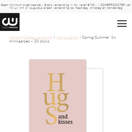
Geen minimum orderwaarde | Gratis verzending in NL vanaf €100,- | ZOMERROOSTER van
10 juli t/m 21 augustus alleen verzending op maandag, dinsdag en donderdag
Home
/
Cadeauversiering
/
Wenskaarten
/ Spring/Summer ’24
minikaartjes – 20 stuks