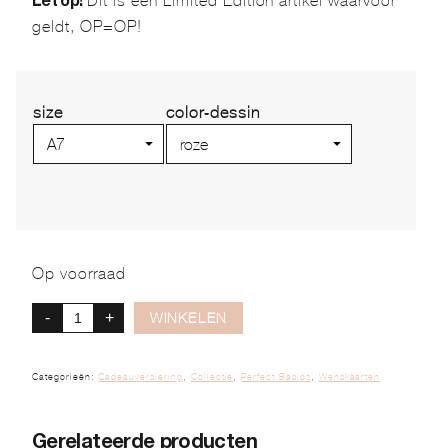
Dit is een Limited Edition artikel waarvoor
Let op!
geldt, OP=OP!
size
color-dessin
Op voorraad
-
+
WINKELEN
Categorieën:
Cadeauversiering
,
Collectie
,
Perfect Basics
,
Wenskaarten
Gerelateerde producten