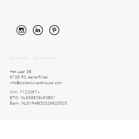
Disclaimer
Mijn account
Het Laar 3B
5735 RC Aarle-Rixtel
info@collectivwarehouse.com
KVK: 71220674
BTW: NL858629483B01
Bank: NL61RABO0328920525