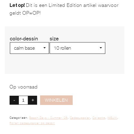
Dit is een Limited Edition artikel waarvoor
Let op!
geldt OP=OP!
color-dessin
size
Op voorraad
-
+
WINKELEN
Categorieën:
Beach Days - Summer '26
,
Cadeaupapier
,
Collectie
,
NIEUW
,
Rollen cadeaupapier op dessin