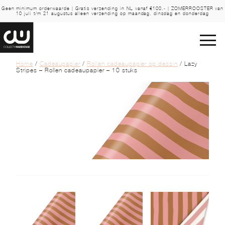
Geen minimum orderwaarde | Gratis verzending in NL vanaf €100,- | ZOMERROOSTER van
10 juli t/m 21 augustus alleen verzending op maandag, dinsdag en donderdag
Home
/
Cadeaupapier
/
Rollen cadeaupapier op dessin
/ Lazy
Stripes – Rollen cadeaupapier – 10 stuks