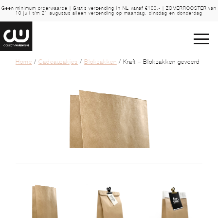
Geen minimum orderwaarde | Gratis verzending in NL vanaf €100,- | ZOMERROOSTER van
10 juli t/m 21 augustus alleen verzending op maandag, dinsdag en donderdag
Home
/
Cadeauzakjes
/
Blokzakken
/ Kraft – Blokzakken gevoerd