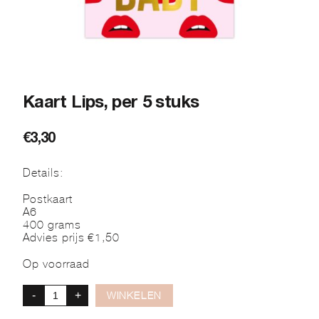
Kaart Lips, per 5 stuks
€
3,30
Details:
Postkaart
A6
400 grams
Advies prijs €1,50
Op voorraad
-
+
WINKELEN