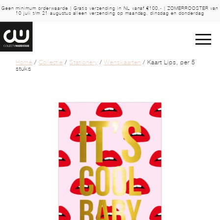
Geen minimum orderwaarde | Gratis verzending in NL vanaf €100,- | ZOMERROOSTER van
10 juli t/m 21 augustus alleen verzending op maandag, dinsdag en donderdag
Home
/
Collectie
/
Stationery
/
Wenskaarten
/ Kaart Lips, per 5
stuks