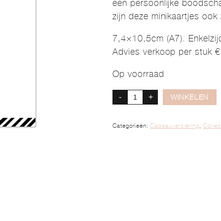
een persoonlijke boodscha
zijn deze minikaartjes ook
7,4×10,5cm (A7). Enkelzij
Advies verkoop per stuk €
Op voorraad
-
+
WINKELEN
Categorieën:
Cadeauversiering
,
Collec