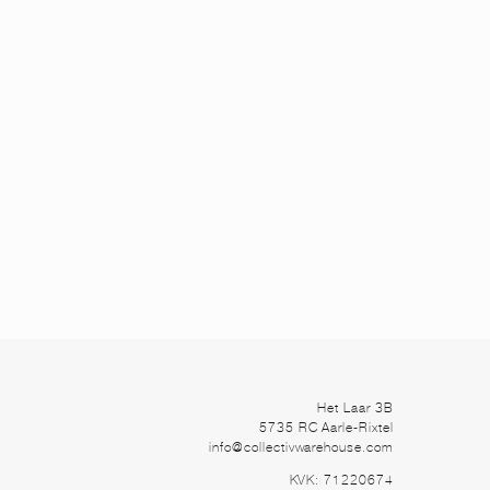
Het Laar 3B
5735 RC Aarle-Rixtel
info@collectivwarehouse.com
KVK: 71220674