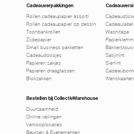
Cadeauverpakkingen
Cadeauversi
Rollen cadeaupapier assorti
Cadeaustick
Rollen cadeaupapier op dessin
Cadeaulabel
Toonbankrollen
Washitape
Zijdepapier
Papierklem
Small business pakketten
Bakkerstouw
Cadeaudoosjes
Satijnlint
Papieren zakjes
Sierlint
Papieren draagtassen
Cadeaubonn
Blokzakken
Wenskaarte
Bestellen bij CollectivWarehouse
Duurzaamheid
Online veilingen
Verkooplocaties
Beurzen & Evenementen