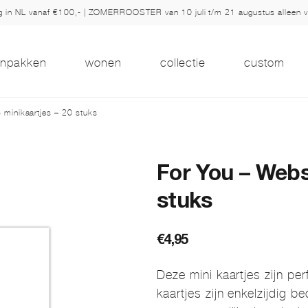
ng in NL vanaf €100,- | ZOMERROOSTER van 10 juli t/m 21 augustus alleen 
inpakken
wonen
collectie
custom
minikaartjes – 20 stuks
For You – Webs
stuks
€
4,95
Deze mini kaartjes zijn p
kaartjes zijn enkelzijdig b