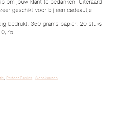
p om jouw klant te bedanken. Uiteraard
 zeer geschikt voor bij een cadeautje.
dig bedrukt. 350 grams papier. 20 stuks.
 0,75.
tie
,
Perfect Basics
,
Wenskaarten