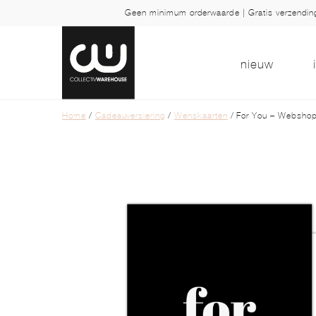
Geen minimum orderwaarde | Gratis verzendi
nieuw
Home
/
Cadeauversiering
/
Wenskaarten
/ For You – Webshop 