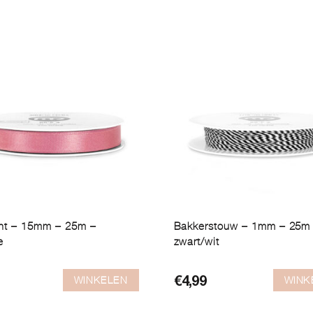
lint – 15mm – 25m –
Bakkerstouw – 1mm – 25m
e
zwart/wit
WINKELEN
WINK
€
4,99