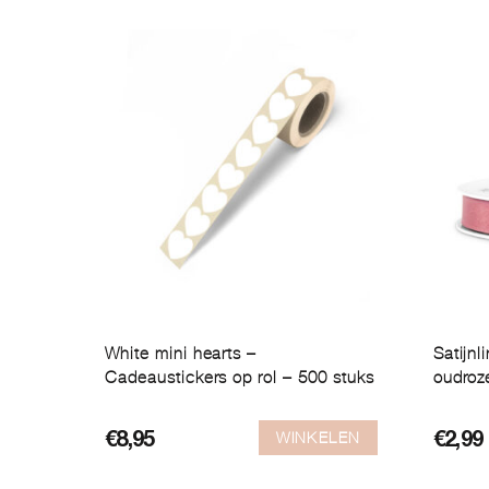
White mini hearts –
Satijn
Cadeaustickers op rol – 500 stuks
oudroz
WINKELEN
€
8,95
€
2,99