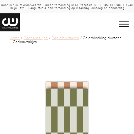
Geen minimum orderwaarde | Gratis verzending in NL vanaf €100,- | ZOMERROOSTER van
10 juli t/m 21 augustus alleen verzending op maandag, dinsdag en donderdag
Home
/
Cadeauzakjes
/
Papieren zakjes
/ Colorblocking duotone
– Cadeauzakjes