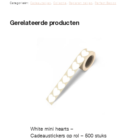
Categorieën:
Cadeauzakjes
,
Collectie
,
Papieren zakjes
,
Perfect Basics
Gerelateerde producten
White mini hearts –
Cadeaustickers op rol – 500 stuks