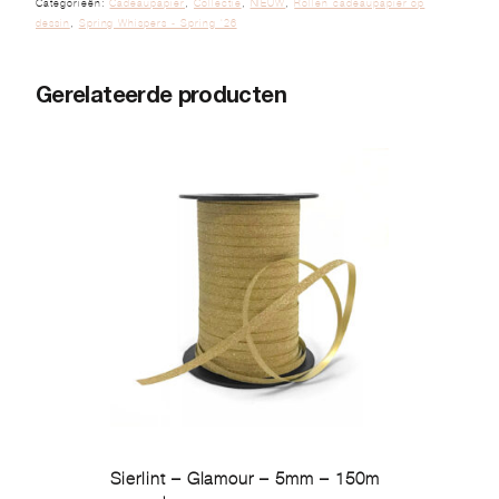
Categorieën:
Cadeaupapier
,
Collectie
,
NIEUW
,
Rollen cadeaupapier op
dessin
,
Spring Whispers - Spring '26
Gerelateerde producten
Sierlint – Glamour – 5mm – 150m