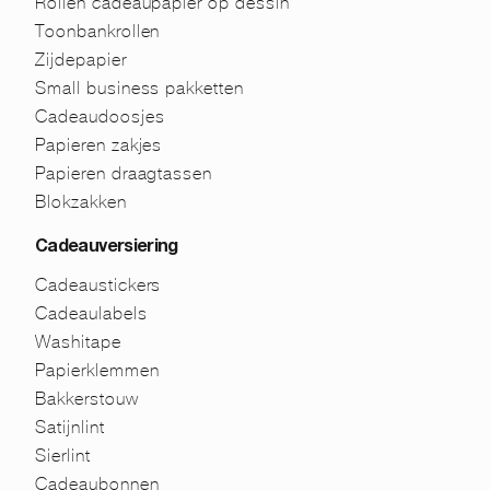
Rollen cadeaupapier op dessin
Toonbankrollen
Zijdepapier
Small business pakketten
Cadeaudoosjes
Papieren zakjes
Papieren draagtassen
Blokzakken
Cadeauversiering
Cadeaustickers
Cadeaulabels
Washitape
Papierklemmen
Bakkerstouw
Satijnlint
Sierlint
Cadeaubonnen