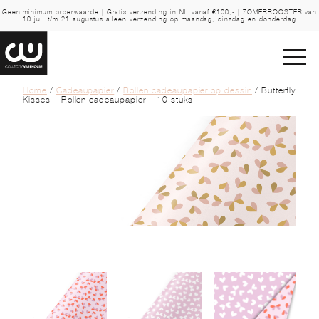
Geen minimum orderwaarde | Gratis verzending in NL vanaf €100,- | ZOMERROOSTER van
10 juli t/m 21 augustus alleen verzending op maandag, dinsdag en donderdag
Home
/
Cadeaupapier
/
Rollen cadeaupapier op dessin
/ Butterfly
Kisses – Rollen cadeaupapier – 10 stuks