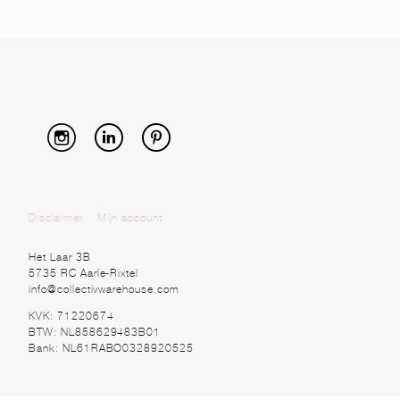
Disclaimer
Mijn account
Het Laar 3B
5735 RC Aarle-Rixtel
info@collectivwarehouse.com
KVK: 71220674
BTW: NL858629483B01
Bank: NL61RABO0328920525