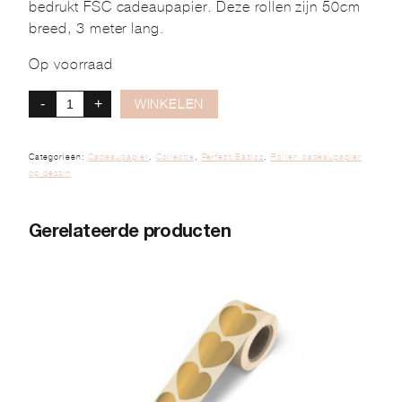
bedrukt FSC cadeaupapier. Deze rollen zijn 50cm
breed, 3 meter lang.
Op voorraad
-
+
WINKELEN
Categorieën:
Cadeaupapier
,
Collectie
,
Perfect Basics
,
Rollen cadeaupapier
op dessin
Gerelateerde producten