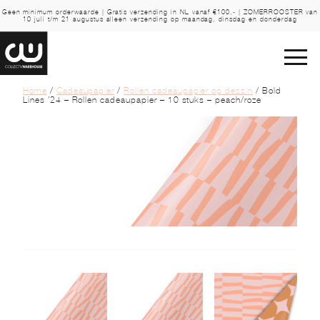
Geen minimum orderwaarde | Gratis verzending in NL vanaf €100,- | ZOMERROOSTER van
10 juli t/m 21 augustus alleen verzending op maandag, dinsdag en donderdag
Home
/
Cadeaupapier
/
Rollen cadeaupapier op dessin
/ Bold
Lines ’24 – Rollen cadeaupapier – 10 stuks – peach/roze