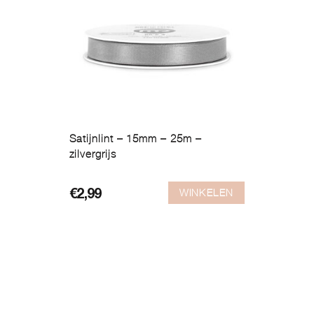
Satijnlint – 15mm – 25m –
zilvergrijs
WINKELEN
€
2,99