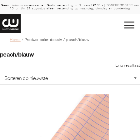
Geen minimum orderwaarde | Gratis verzending in NL vanaf €100,- | ZOMERROOSTER van
10 juli t/m 21 augustus alleen verzending op maandag, dinsdag en donderdag
Home
/ Product color-dessin / peach/blauw
peach/blauw
Enig resultaat