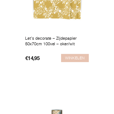
Let’s decorate – Zijdepapier
50x70cm 100vel – oker/wit
WINKELEN
€
14,95