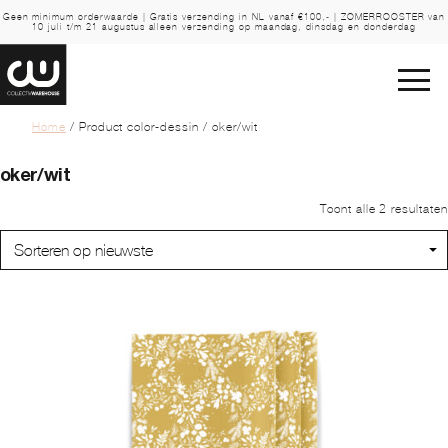
Geen minimum orderwaarde | Gratis verzending in NL vanaf €100,- | ZOMERROOSTER van
10 juli t/m 21 augustus alleen verzending op maandag, dinsdag en donderdag
Home
/ Product color-dessin / oker/wit
oker/wit
Toont alle 2 resultaten