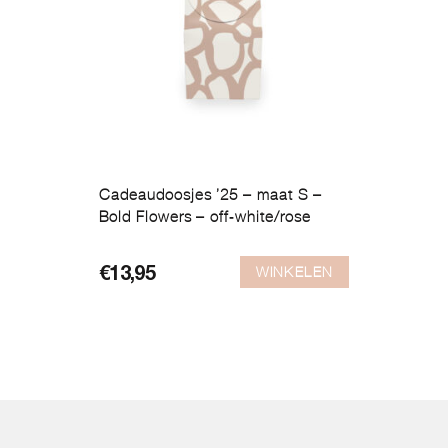
Cadeaudoosjes ’25 – maat S –
Bold Flowers – off-white/rose
WINKELEN
€
13,95