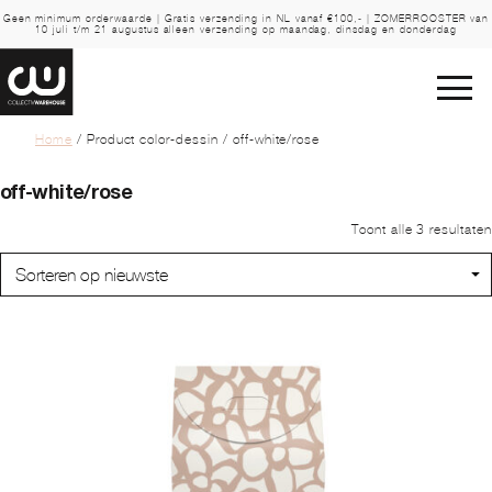
Geen minimum orderwaarde | Gratis verzending in NL vanaf €100,- | ZOMERROOSTER van
10 juli t/m 21 augustus alleen verzending op maandag, dinsdag en donderdag
Home
/ Product color-dessin / off-white/rose
off-white/rose
Toont alle 3 resultaten