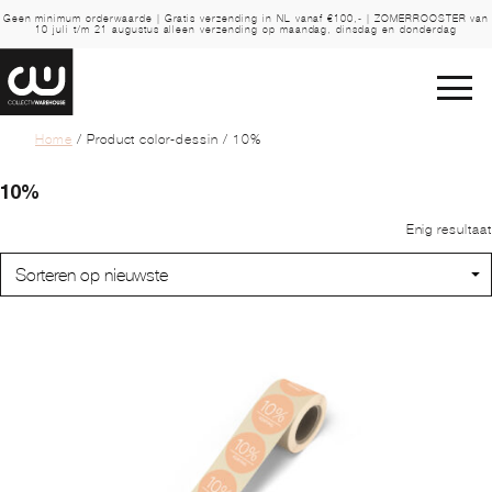
Geen minimum orderwaarde | Gratis verzending in NL vanaf €100,- | ZOMERROOSTER van
10 juli t/m 21 augustus alleen verzending op maandag, dinsdag en donderdag
Home
/ Product color-dessin / 10%
10%
Enig resultaat